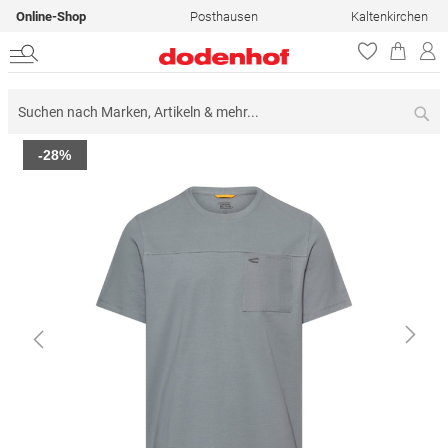
Online-Shop
Posthausen
Kaltenkirchen
Su
Zum
-28%
Ende
der
Bildergalerie
springen