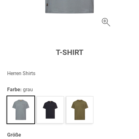
Zum
T-SHIRT
Anfang
der
Bildergalerie
Herren Shirts
springen
Farbe:
grau
Größe