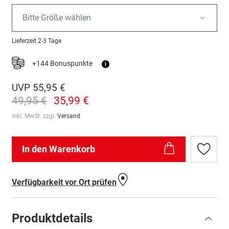
Bitte Größe wählen
Lieferzeit
2-3 Tage
+144 Bonuspunkte
i
UVP
55,95 €
49,95 €
35,99 €
inkl. MwSt. zzgl.
Versand
In den Warenkorb
Zur
Wunschl
hinzufü
Verfügbarkeit vor Ort prüfen
Produktdetails