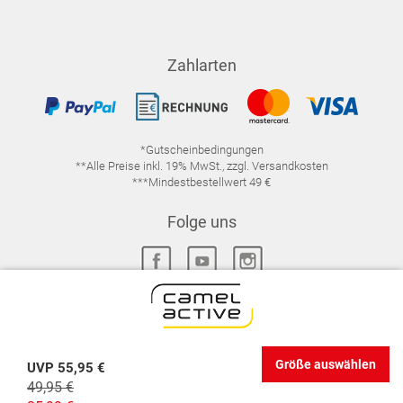
Zahlarten
*Gutscheinbedingungen
**Alle Preise inkl. 19% MwSt., zzgl. Versandkosten
***Mindestbestellwert 49 €
Folge uns
IMPRESSUM
FAQ
DATENSCHUTZ
Größe auswählen
UVP
55,95 €
DATENSCHUTZ-EINSTELLUNGEN
WIDERRUFSRECHT
49,95 €