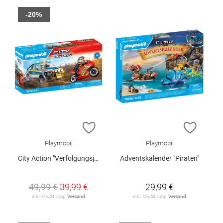
-20%
ZUR WUNSCHLISTE HINZUFÜGEN
ZUR W
Playmobil
Playmobil
City Action "Verfolgungsjagd mit Polizei Pick-Up"
Adventskalender "Piraten"
49,99 €
39,99 €
29,99 €
inkl. MwSt. zzgl.
Versand
inkl. MwSt. zzgl.
Versand