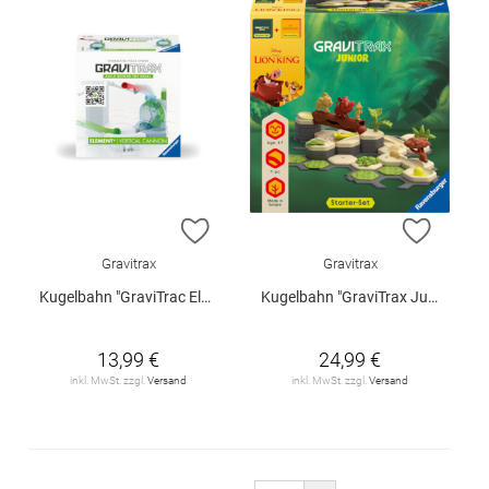
ZUR WUNSCHLISTE HINZUFÜGEN
ZUR W
Gravitrax
Gravitrax
Kugelbahn "GraviTrac Element - Vertival Cannon"
Kugelbahn "GraviTrax Junior - Der König der Löwen (Erweiterung)"
13,99 €
24,99 €
inkl. MwSt. zzgl.
Versand
inkl. MwSt. zzgl.
Versand