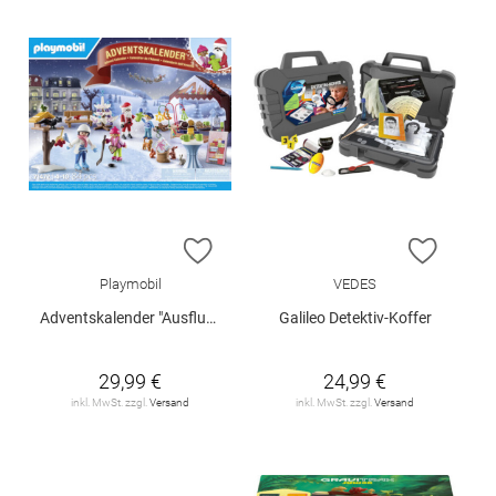
ZUR WUNSCHLISTE HINZUFÜGEN
ZUR W
Playmobil
VEDES
Adventskalender "Ausflug auf den Weihnachtsmarkt"
Galileo Detektiv-Koffer
29,99 €
24,99 €
inkl. MwSt. zzgl.
Versand
inkl. MwSt. zzgl.
Versand