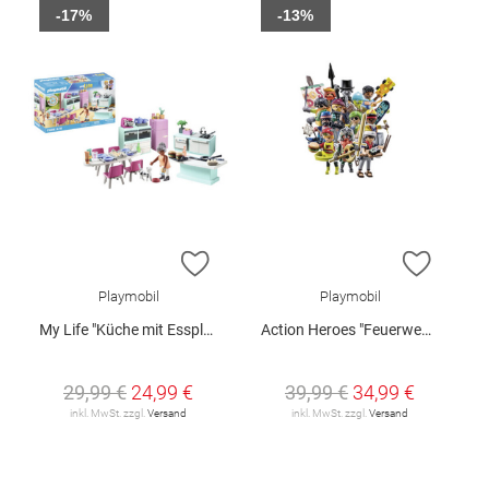
-17%
-13%
ZUR WUNSCHLISTE HINZUFÜGEN
ZUR W
Playmobil
Playmobil
My Life "Küche mit Essplatz"
Action Heroes "Feuerwehrflugzeug mit Löschfunktion"
29,99 €
24,99 €
39,99 €
34,99 €
inkl. MwSt. zzgl.
Versand
inkl. MwSt. zzgl.
Versand