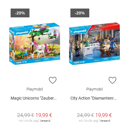
-20%
-20%
ZUR WUNSCHLISTE HINZUFÜGEN
ZUR W
Playmobil
Playmobil
Magic Unicorns "Zauberhafter Einhorn-Stall für Mama und Fohlen"
City Action "Diamantenraub"
24,99 €
19,99 €
24,99 €
19,99 €
inkl. MwSt. zzgl.
Versand
inkl. MwSt. zzgl.
Versand