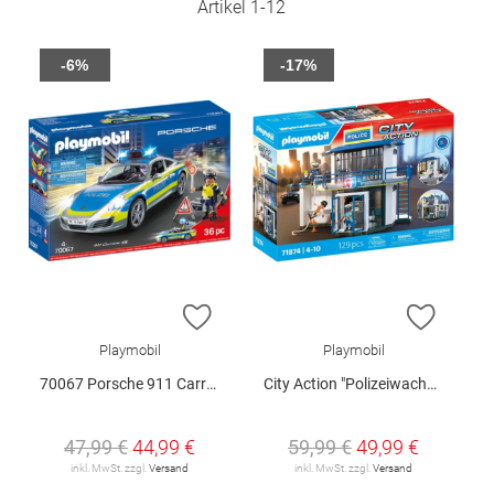
Artikel
1
-
12
-6%
-17%
ZUR WUNSCHLISTE HINZUFÜGEN
ZUR W
Playmobil
Playmobil
70067 Porsche 911 Carrera 4S Polizei
City Action "Polizeiwache mit Fahndungsraum", 71874
47,99 €
44,99 €
59,99 €
49,99 €
inkl. MwSt. zzgl.
Versand
inkl. MwSt. zzgl.
Versand