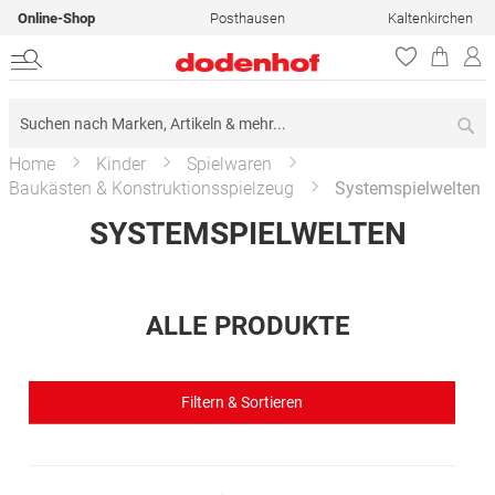
Online-Shop
Posthausen
Kaltenkirchen
Su
Home
Kinder
Spielwaren
Baukästen & Konstruktionsspielzeug
Systemspielwelten
SYSTEMSPIELWELTEN
ALLE PRODUKTE
Filtern & Sortieren