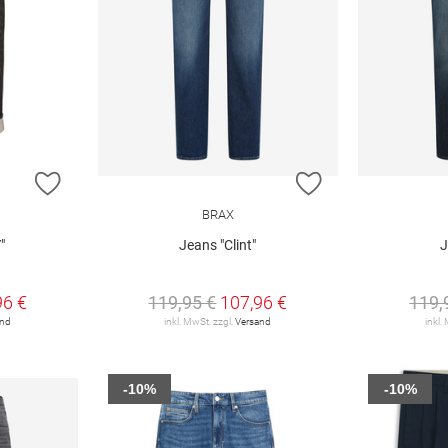
ZUR WUNSCHLISTE HINZUFÜGEN
ZUR WUNSCHLIST
BRAX
"
Jeans "Clint"
J
96 €
119,95 €
107,96 €
119,
and
inkl. MwSt. zzgl.
Versand
inkl.
-10%
-10%