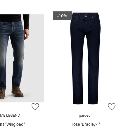
-10%
E HINZUFÜGEN
ZUR WUNSCHLISTE HINZUFÜGEN
ZUR W
ME LEGEND
gardeur
ns "Wingload"
Hose "Bradley-1"