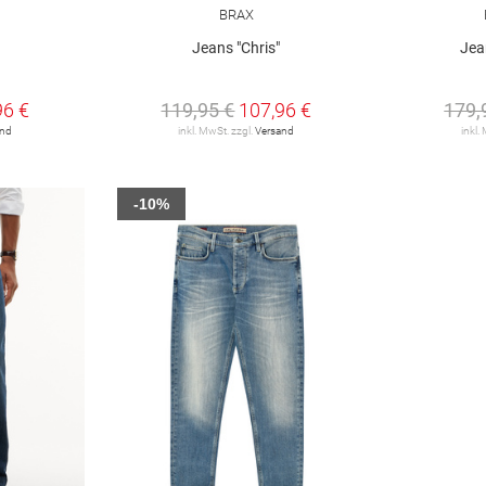
BRAX
Jeans "Chris"
Jea
96 €
119,95 €
107,96 €
179,
and
inkl. MwSt. zzgl.
Versand
inkl.
-10%