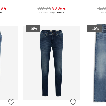
99 €
99,99 €
89,99 €
129,
and
inkl. MwSt. zzgl.
Versand
inkl.
-10%
-10%
ZUR WUNSCHLISTE HINZUFÜGEN
ZUR WUNSCHLIST