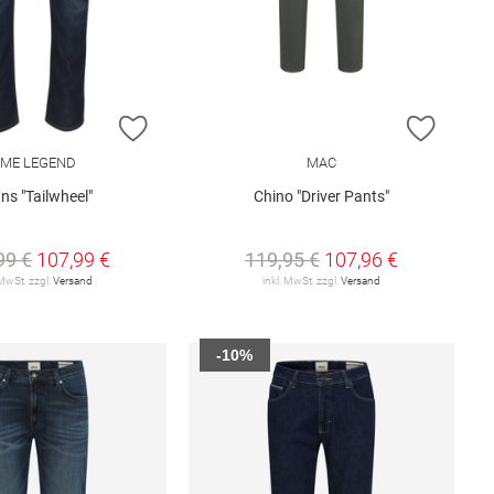
E HINZUFÜGEN
ZUR WUNSCHLISTE HINZUFÜGEN
ZUR W
ME LEGEND
MAC
ns "Tailwheel"
Chino "Driver Pants"
99 €
107,99 €
119,95 €
107,96 €
 MwSt. zzgl.
Versand
inkl. MwSt. zzgl.
Versand
-10%