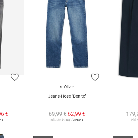
ZUR WUNSCHLISTE HINZUFÜGEN
ZUR WUNSCHLIST
s. Oliver
Jeans-Hose "Benito"
96 €
69,99 €
62,99 €
179,
and
inkl. MwSt. zzgl.
Versand
inkl.