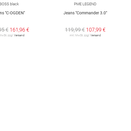
BOSS black
PME LEGEND
ns "C-OGDEN"
Jeans "Commander 3.0"
95 €
161,96 €
119,99 €
107,99 €
 MwSt. zzgl.
Versand
inkl. MwSt. zzgl.
Versand