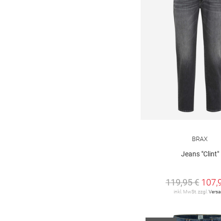
BRAX
Jeans "Clint"
119,95 €
107,
inkl. MwSt. zzgl.
Vers