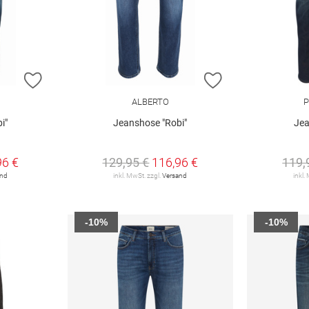
ZUR WUNSCHLISTE HINZUFÜGEN
ZUR WUNSCHLIST
ALBERTO
P
i"
Jeanshose "Robi"
Jea
96 €
129,95 €
116,96 €
119,
and
inkl. MwSt. zzgl.
Versand
inkl.
-10%
-10%