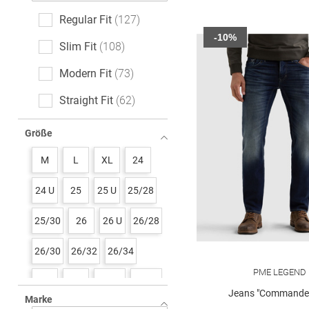
Regular Fit
127
-10%
Slim Fit
108
Modern Fit
73
Straight Fit
62
Tapered Fit
39
Größe
Relaxed Fit
28
M
L
XL
24
Baggy Fit
12
24 U
25
25 U
25/28
Comfort Fit
10
25/30
26
26 U
26/28
Loose Fit
10
26/30
26/32
26/34
Wide Fit
4
PME LEGEND
27
27 U
27/28
27/30
Skinny Fit
3
Jeans "Commander
Marke