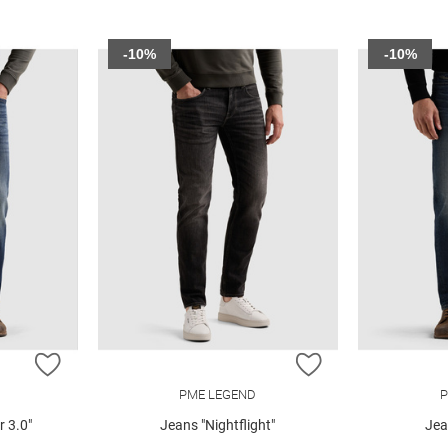
-10%
-10%
ZUR WUNSCHLISTE HINZUFÜGEN
ZUR WUNSCHLIST
PME LEGEND
P
 3.0"
Jeans "Nightflight"
Jea