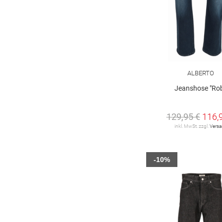
1
TOM TAILOR
12
TOMMY JEANS
19
Tommy Hilfiger
10
ALBERTO
camel active
30
Jeanshose "Rob
gardeur
10
129,95 €
116,
s. Oliver
20
inkl. MwSt. zzgl.
Vers
-10%