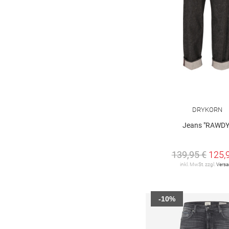
DRYKORN
Jeans "RAWDY
139,95 €
125,
inkl. MwSt. zzgl.
Vers
-10%