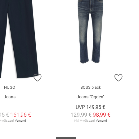
E HINZUFÜGEN
ZUR WUNSCHLISTE HINZUFÜGEN
ZUR W
HUGO
BOSS black
Jeans
Jeans "Ogden"
UVP
149,95 €
95 €
161,96 €
129,99 €
98,99 €
 MwSt. zzgl.
Versand
inkl. MwSt. zzgl.
Versand