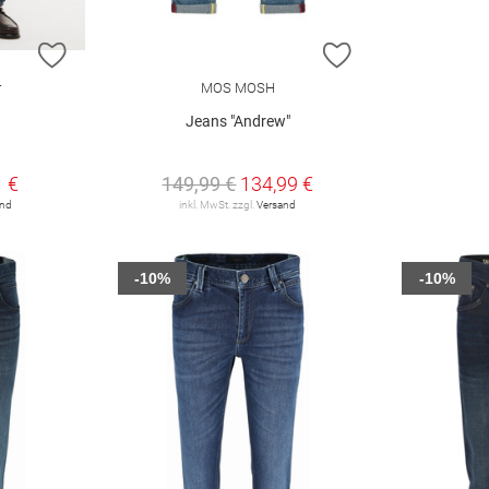
ZUR WUNSCHLISTE HINZUFÜGEN
ZUR WUNSCHLIST
r
MOS MOSH
Jeans "Andrew"
1 €
149,99 €
134,99 €
and
inkl. MwSt. zzgl.
Versand
-10%
-10%