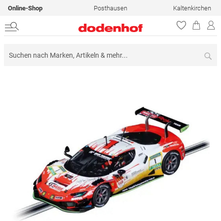
Online-Shop
Posthausen
Kaltenkirchen
Su
Zum
Ende
der
Bildergalerie
springen