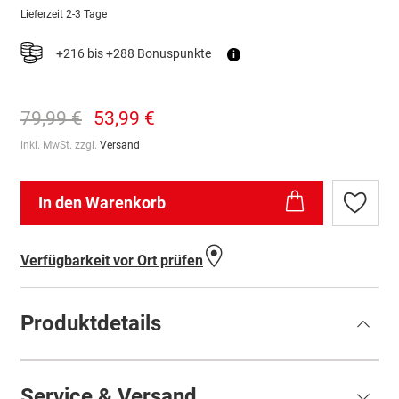
Lieferzeit
2-3 Tage
+216 bis +288 Bonuspunkte
i
79,99 €
53,99 €
inkl. MwSt. zzgl.
Versand
In den Warenkorb
Zur
Wunschl
hinzufü
Verfügbarkeit vor Ort prüfen
Produktdetails
Service & Versand