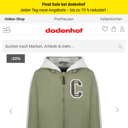
Final Sale bei dodenhof
Jeden Tag neue Angebote – bis zu 70 % reduziert
›
Online-Shop
Posthausen
Kaltenkirchen
Su
Zum
-33%
Ende
der
Bildergalerie
springen