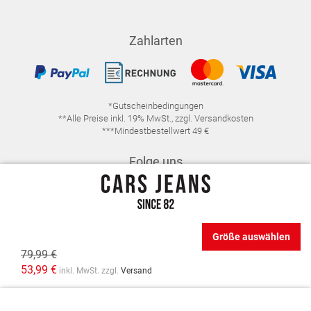
Zahlarten
*Gutscheinbedingungen
**Alle Preise inkl. 19% MwSt., zzgl. Versandkosten
***Mindestbestellwert 49 €
Folge uns
Größe auswählen
79,99 €
IMPRESSUM
FAQ
DATENSCHUTZ
53,99 €
inkl. MwSt. zzgl.
Versand
DATENSCHUTZ-EINSTELLUNGEN
WIDERRUFSRECHT
VERTRAG WIDERRUFEN
AGB