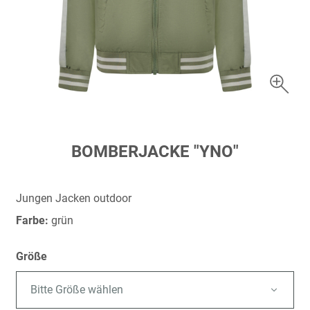
Zum
BOMBERJACKE "YNO"
Anfang
der
Bildergalerie
Jungen Jacken outdoor
springen
Farbe:
grün
Größe
Bitte Größe wählen