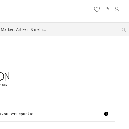
S
 +280 Bonuspunkte
i