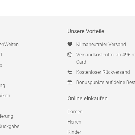
Unsere Vorteile
enWelten
Klimaneutraler Versand
d
Versandkostenfrei ab 49€ 
Card
e
Kostenloser Rückversand
Bonuspunkte auf deine Bes
ung
xikon
Online einkaufen
Damen
ferung
Herren
Rückgabe
Kinder