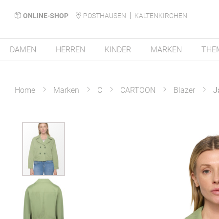
ONLINE-SHOP
POSTHAUSEN
KALTENKIRCHEN
DAMEN
HERREN
KINDER
MARKEN
THE
Home
Marken
C
CARTOON
Blazer
J
Zum
Ende
der
Bildergalerie
springen