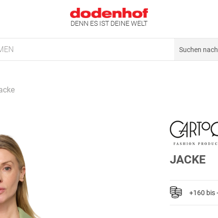
DENN ES IST DEINE WELT
MEN
acke
JACKE
+160 bis