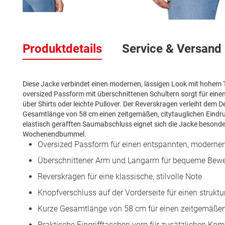
Zum
Anfang
Produktdetails
Service & Versand
der
Bildergalerie
springen
Diese Jacke verbindet einen modernen, lässigen Look mit hohem Tr
oversized Passform mit überschnittenen Schultern sorgt für eine
über Shirts oder leichte Pullover. Der Reverskragen verleiht dem D
Gesamtlänge von 58 cm einen zeitgemäßen, citytauglichen Eindru
elastisch gerafften Saumabschluss eignet sich die Jacke besonder
Wochenendbummel.
Oversized Passform für einen entspannten, moderne
Überschnittener Arm und Langarm für bequeme Bewe
Reverskragen für eine klassische, stilvolle Note
Knopfverschluss auf der Vorderseite für einen strukturi
Kurze Gesamtlänge von 58 cm für einen zeitgemäßen, 
Praktische Eingrifftaschen vorn für zusätzlichen Komf