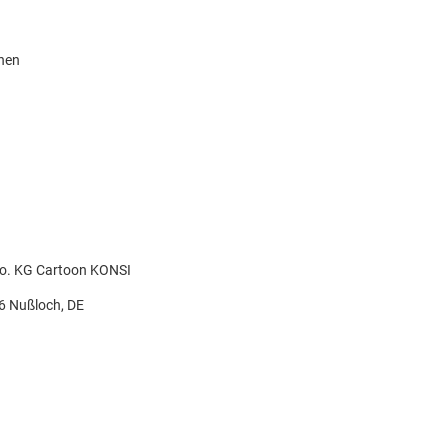
knen
Co. KG Cartoon KONSI
26 Nußloch, DE