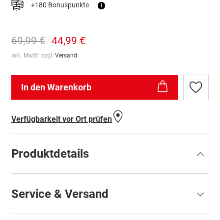
+180 Bonuspunkte
i
69,99 €
44,99 €
inkl. MwSt. zzgl.
Versand
In den Warenkorb
Zur
Wunschl
hinzufü
Verfügbarkeit vor Ort prüfen
Produktdetails
Service & Versand