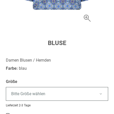
Zum
BLUSE
Anfang
der
Bildergalerie
Damen Blusen / Hemden
springen
Farbe:
blau
Größe
Bitte Größe wählen
Lieferzeit
2-3 Tage