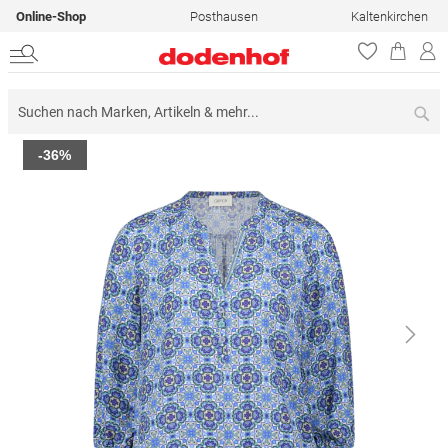
Online-Shop
Posthausen
Kaltenkirchen
Su
Zum
-36%
Ende
der
Bildergalerie
springen