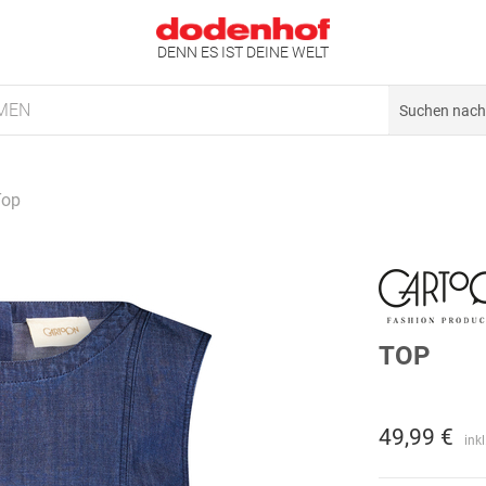
DENN ES IST DEINE WELT
MEN
Top
TOP
49,99 €
ink