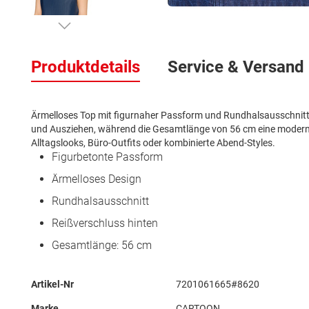
Zum
Anfang
Produktdetails
Service & Versand
der
Bildergalerie
springen
Ärmelloses Top mit figurnaher Passform und Rundhalsausschnitt. 
und Ausziehen, während die Gesamtlänge von 56 cm eine moderne, vi
Alltagslooks, Büro-Outfits oder kombinierte Abend-Styles.
Figurbetonte Passform
Ärmelloses Design
Rundhalsausschnitt
Reißverschluss hinten
Gesamtlänge: 56 cm
Mehr
Artikel-Nr
7201061665#8620
Informationen
Marke
CARTOON