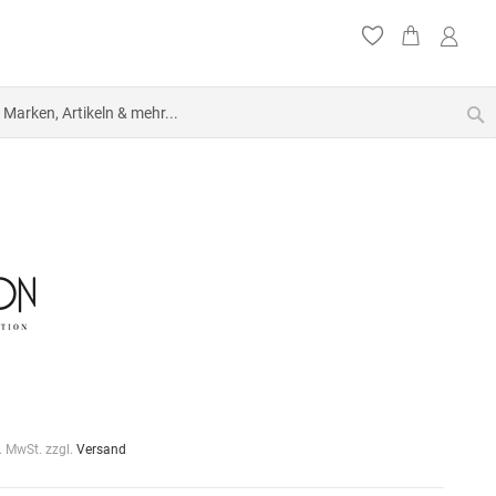
S
l. MwSt. zzgl.
Versand