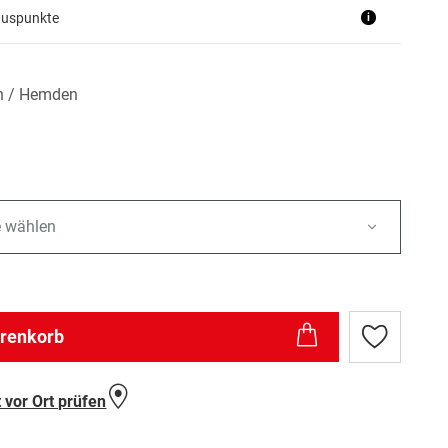
nuspunkte
i
n / Hemden
e wählen
arenkorb
Zur
Wunschlist
hinzufügen
 vor Ort prüfen