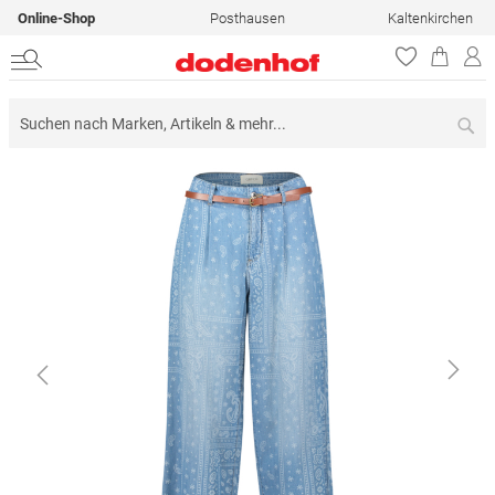
Online-Shop
Posthausen
Kaltenkirchen
Su
Zum
Ende
der
Bildergalerie
springen