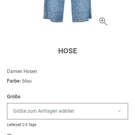
Zum
HOSE
Anfang
der
Bildergalerie
Damen Hosen
springen
Farbe:
blau
Größe
Größe zum Anfragen wählen
Lieferzeit
2-3 Tage