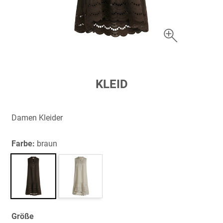
Zum
KLEID
Anfang
der
Bildergalerie
Damen Kleider
springen
Farbe:
braun
Größe