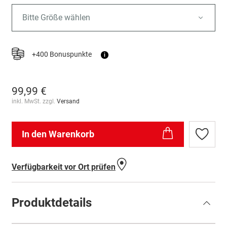
Bitte Größe wählen
+400 Bonuspunkte
i
99,99 €
inkl. MwSt. zzgl.
Versand
In den Warenkorb
Zur
Wunschl
hinzufü
Verfügbarkeit vor Ort prüfen
Produktdetails