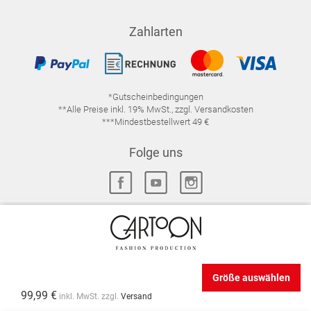
Zahlarten
*Gutscheinbedingungen
**Alle Preise inkl. 19% MwSt., zzgl. Versandkosten
***Mindestbestellwert 49 €
Folge uns
IMPRESSUM
FAQ
DATENSCHUTZ
DATENSCHUTZ-EINSTELLUNGEN
WIDERRUFSRECHT
Größe auswählen
VERTRAG WIDERRUFEN
AGB
99,99 €
inkl. MwSt. zzgl.
Versand