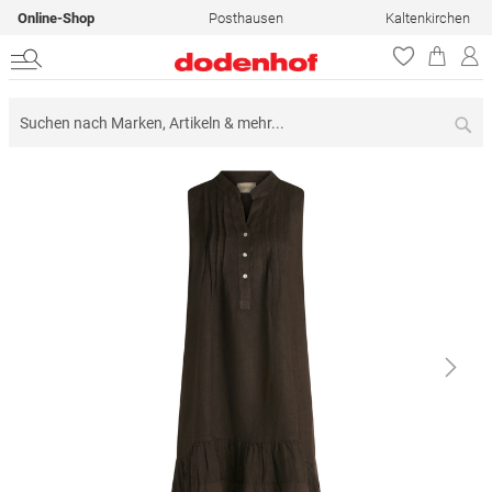
Online-Shop
Posthausen
Kaltenkirchen
Su
Zum
Ende
der
Bildergalerie
springen