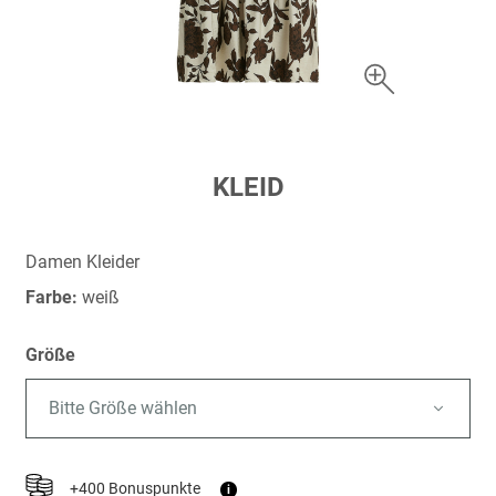
Zum
KLEID
Anfang
der
Bildergalerie
Damen Kleider
springen
Farbe:
weiß
Größe
Bitte Größe wählen
+400 Bonuspunkte
i