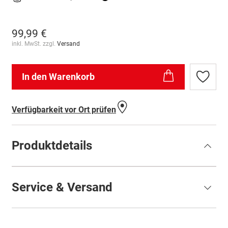
99,99 €
inkl. MwSt. zzgl.
Versand
In den Warenkorb
Zur
Wunschl
hinzufü
Verfügbarkeit vor Ort prüfen
Produktdetails
Service & Versand