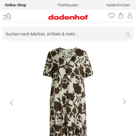
Online-Shop
Posthausen
Kaltenkirchen
Su
Zum
Ende
der
Bildergalerie
springen