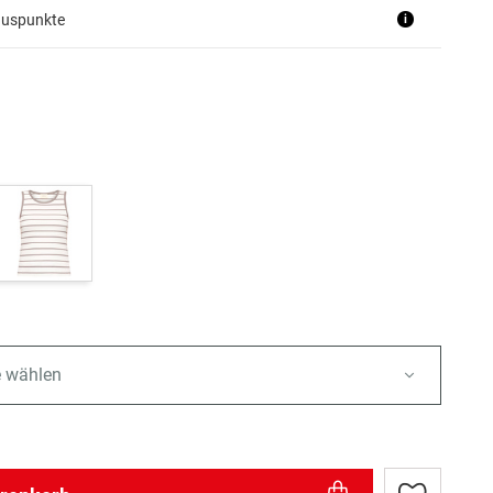
nuspunkte
i
e wählen