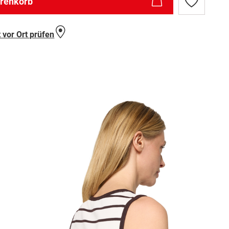
arenkorb
Zur
Wunschlist
hinzufügen
 vor Ort prüfen