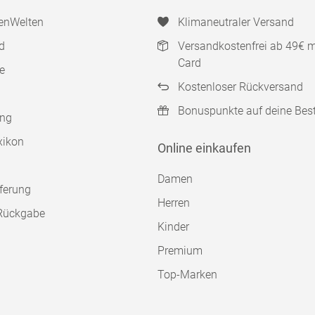
enWelten
Klimaneutraler Versand
d
Versandkostenfrei ab 49€ 
Card
e
Kostenloser Rückversand
Bonuspunkte auf deine Bes
ung
xikon
Online einkaufen
Damen
ferung
Herren
Rückgabe
Kinder
Premium
Top-Marken