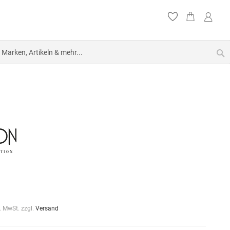
S
l. MwSt. zzgl.
Versand