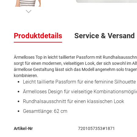
Zum
Anfang
der
Produktdetails
Service & Versand
Bildergalerie
springen
Ärmelloses Top in leicht taillierter Passform mit Rundhalsaussch
sorgt für einen modernen, vielseitigen Look, der sich sowohl im All
ärmellose Gestaltung lässt sich das Modell angenehm solo trage
kombinieren.
Leicht taillierte Passform für eine feminine Silhouette
Ärmelloses Design für vielseitige Kombinationsmögli
Rundhalsausschnitt für einen klassischen Look
Gesamtlänge: 62 cm
Mehr
Artikel-Nr
7201057353#1871
Informationen