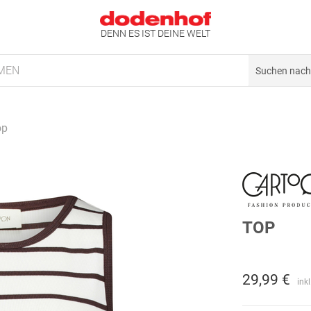
DENN ES IST DEINE WELT
MEN
op
TOP
29,99 €
ink