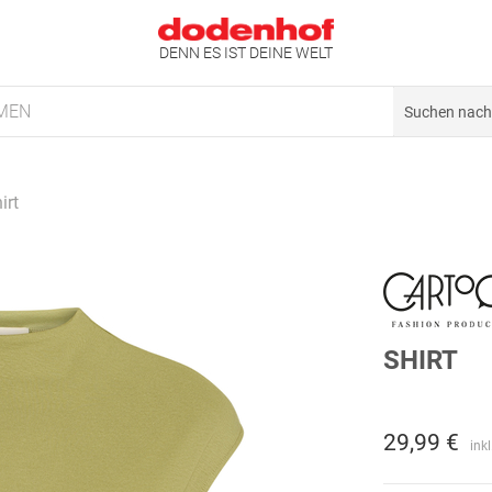
DENN ES IST DEINE WELT
MEN
irt
SHIRT
29,99 €
ink