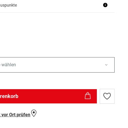
nuspunkte
i
e wählen
arenkorb
Zur
Wunschlist
hinzufügen
 vor Ort prüfen