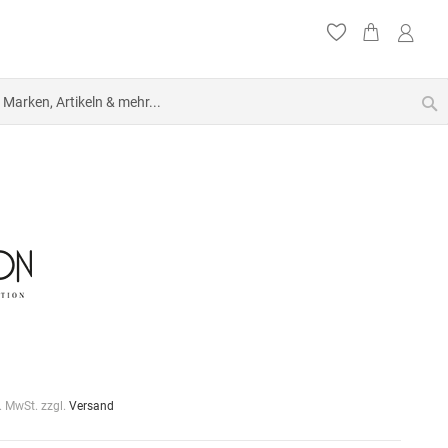
S
l. MwSt. zzgl.
Versand