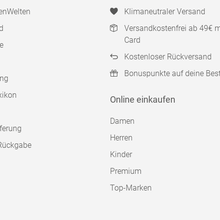
enWelten
Klimaneutraler Versand
d
Versandkostenfrei ab 49€ 
Card
e
Kostenloser Rückversand
Bonuspunkte auf deine Bes
ung
xikon
Online einkaufen
Damen
ferung
Herren
Rückgabe
Kinder
Premium
Top-Marken