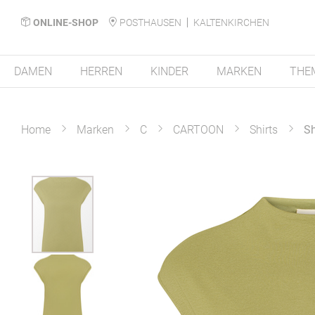
ONLINE-SHOP
POSTHAUSEN
KALTENKIRCHEN
DAMEN
HERREN
KINDER
MARKEN
THE
Home
Marken
C
CARTOON
Shirts
Sh
Zum
Ende
der
Bildergalerie
springen