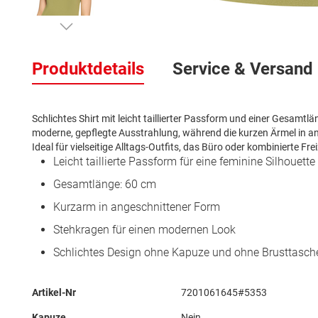
Zum
Anfang
Produktdetails
Service & Versand
der
Bildergalerie
springen
Schlichtes Shirt mit leicht taillierter Passform und einer Gesamt
moderne, gepflegte Ausstrahlung, während die kurzen Ärmel in a
Ideal für vielseitige Alltags-Outfits, das Büro oder kombinierte Fre
Leicht taillierte Passform für eine feminine Silhouette
Gesamtlänge: 60 cm
Kurzarm in angeschnittener Form
Stehkragen für einen modernen Look
Schlichtes Design ohne Kapuze und ohne Brusttasch
Mehr
Artikel-Nr
7201061645#5353
Informationen
Kapuze
Nein