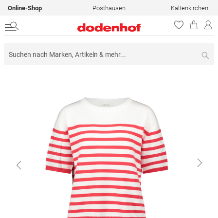
Online-Shop
Posthausen
Kaltenkirchen
Su
Zum
Ende
der
Bildergalerie
springen