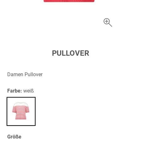
Zum
PULLOVER
Anfang
der
Bildergalerie
Damen Pullover
springen
Farbe:
weiß
Größe