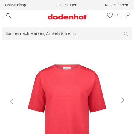
Online-Shop
Posthausen
Kaltenkirchen
Su
Zum
Ende
der
Bildergalerie
springen