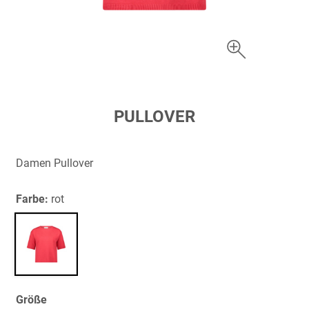
Zum
PULLOVER
Anfang
der
Bildergalerie
Damen Pullover
springen
Farbe:
rot
Größe