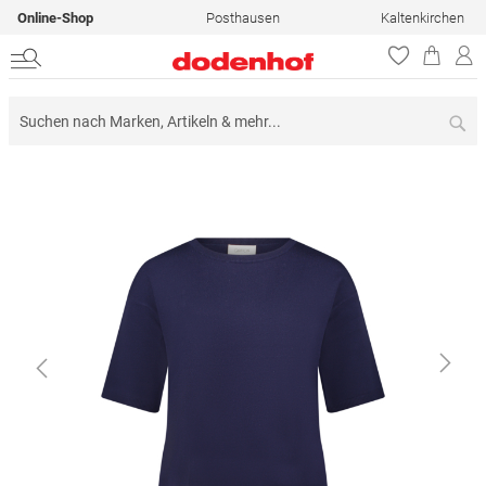
Online-Shop
Posthausen
Kaltenkirchen
Su
Zum
Ende
der
Bildergalerie
springen