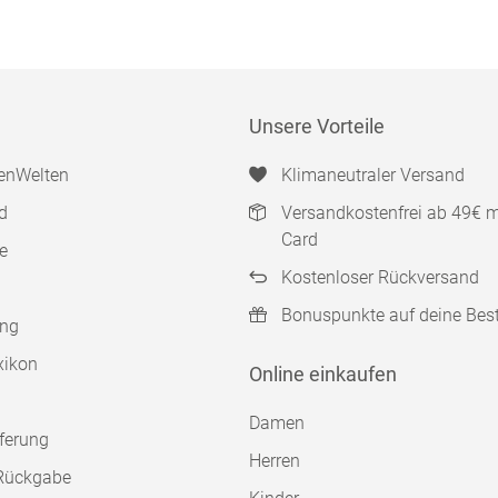
Unsere Vorteile
enWelten
Klimaneutraler Versand
d
Versandkostenfrei ab 49€ 
Card
e
Kostenloser Rückversand
Bonuspunkte auf deine Bes
ung
xikon
Online einkaufen
Damen
ferung
Herren
Rückgabe