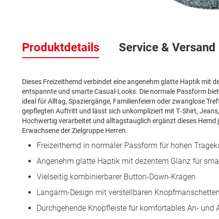
Zum
Anfang
Produktdetails
Service & Versand
der
Bildergalerie
springen
Dieses Freizeithemd verbindet eine angenehm glatte Haptik mit de
entspannte und smarte Casual-Looks. Die normale Passform bie
ideal für Alltag, Spaziergänge, Familienfeiern oder zwanglose Tre
gepflegten Auftritt und lässt sich unkompliziert mit T‑Shirt, Jea
Hochwertig verarbeitet und alltagstauglich ergänzt dieses Hemd j
Erwachsene der Zielgruppe Herren.
Freizeithemd in normaler Passform für hohen Tragek
Angenehm glatte Haptik mit dezentem Glanz für sma
Vielseitig kombinierbarer Button-Down-Kragen
Langarm-Design mit verstellbaren Knopfmanschette
Durchgehende Knopfleiste für komfortables An- und 