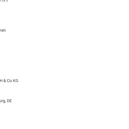
n (P)
knen
H & Co.KG
urg, DE