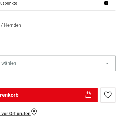
nuspunkte
i
n / Hemden
e wählen
arenkorb
Zur
Wunschlist
hinzufügen
 vor Ort prüfen