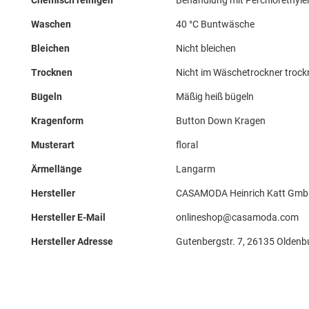
Chemisch reinigen
Behandlung mit Perchlorethyle
Waschen
40 °C Buntwäsche
Bleichen
Nicht bleichen
Trocknen
Nicht im Wäschetrockner troc
Bügeln
Mäßig heiß bügeln
Kragenform
Button Down Kragen
Musterart
floral
Ärmellänge
Langarm
Hersteller
CASAMODA Heinrich Katt Gmb
Hersteller E-Mail
onlineshop@casamoda.com
Hersteller Adresse
Gutenbergstr. 7, 26135 Oldenb