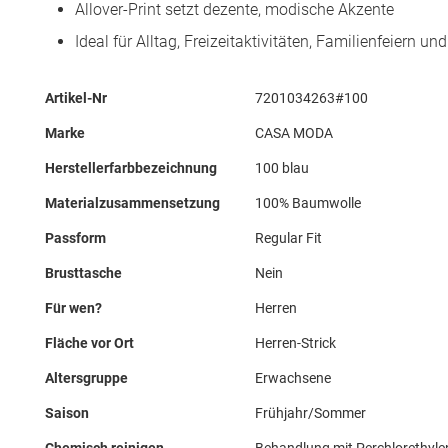
Allover-Print setzt dezente, modische Akzente
Ideal für Alltag, Freizeitaktivitäten, Familienfeiern u
Mehr
Artikel-Nr
7201034263#100
Informationen
Marke
CASA MODA
Herstellerfarbbezeichnung
100 blau
Materialzusammensetzung
100% Baumwolle
Passform
Regular Fit
Brusttasche
Nein
Für wen?
Herren
Fläche vor Ort
Herren-Strick
Altersgruppe
Erwachsene
Saison
Frühjahr/Sommer