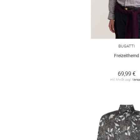
OLYMP
73
OLYMP SIGNATURE
53
ONLY & SONS
46
PEGADOR
6
BUGATTI
PME LEGEND
19
Freizeithemd
PROFUOMO
30
69,99 €
Polo Ralph Lauren
inkl. MwSt. zzgl.
Vers
49
REDMOND
42
ROY ROBSON
10
S. Oliver Black Label
1
SEIDENSTICKER
87