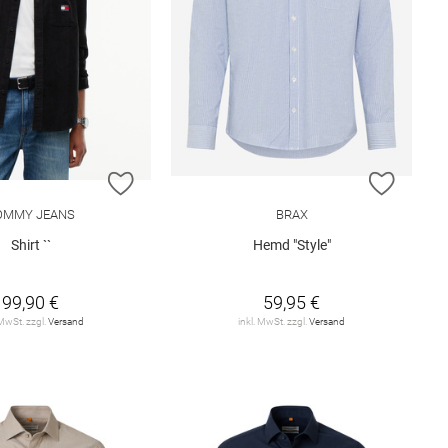
E HINZUFÜGEN
ZUR WUNSCHLISTE HINZUFÜGEN
ZUR W
OMMY JEANS
BRAX
Shirt ``
Hemd "Style"
99,90 €
59,95 €
 MwSt. zzgl.
Versand
inkl. MwSt. zzgl.
Versand