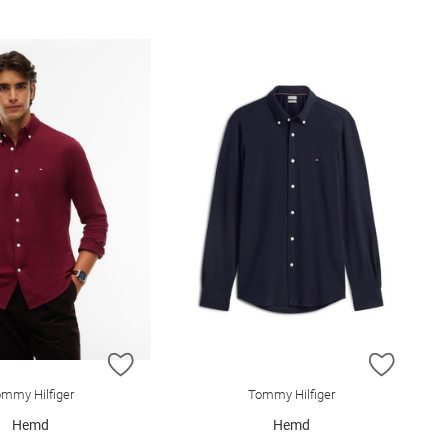
E HINZUFÜGEN
ZUR WUNSCHLISTE HINZUFÜGEN
ZUR W
mmy Hilfiger
Tommy Hilfiger
Hemd
Hemd