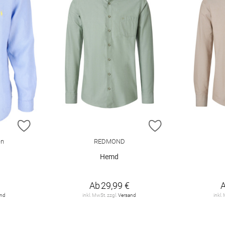
ZUR WUNSCHLISTE HINZUFÜGEN
ZUR WUNSCHLIST
en
REDMOND
Hemd
Ab
29,99 €
and
inkl. MwSt. zzgl.
Versand
inkl.