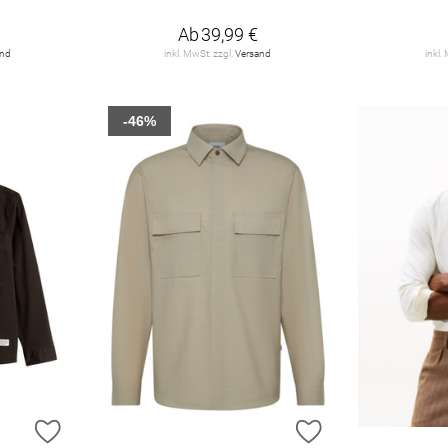
Ab
39,99 €
and
inkl. MwSt. zzgl.
Versand
inkl.
-46%
ZUR WUNSCHLISTE HINZUFÜGEN
ZUR WUNSCHLIST