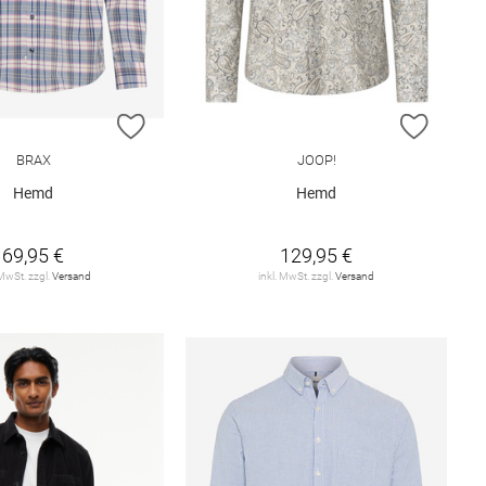
E HINZUFÜGEN
ZUR WUNSCHLISTE HINZUFÜGEN
ZUR W
BRAX
JOOP!
Hemd
Hemd
69,95 €
129,95 €
 MwSt. zzgl.
Versand
inkl. MwSt. zzgl.
Versand