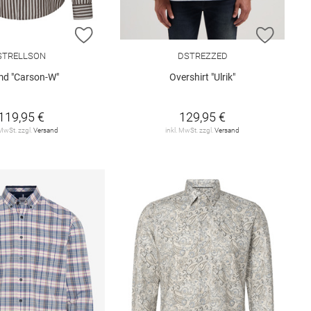
E HINZUFÜGEN
ZUR WUNSCHLISTE HINZUFÜGEN
ZUR W
STRELLSON
DSTREZZED
d "Carson-W"
Overshirt "Ulrik"
119,95 €
129,95 €
 MwSt. zzgl.
Versand
inkl. MwSt. zzgl.
Versand