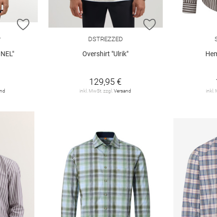
ZUR WUNSCHLISTE HINZUFÜGEN
ZUR WUNSCHLIST
r
DSTREZZED
NEL"
Overshirt "Ulrik"
Hem
129,95 €
and
inkl. MwSt. zzgl.
Versand
inkl.