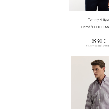
LACOSTE
1
LERROS
29
Tommy Hilfige
LES DEUX
5
Hemd "FLEX FLAN
LINDBERGH
15
89,90 €
Levi's
3
inkl. MwSt. zzgl.
Vers
MAERZ
1
MOS MOSH
15
Marc O'Polo
36
Marc O'Polo Denim
25
Matinique
4
No Excess
34