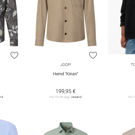
ZUR WUNSCHLISTE HINZUFÜGEN
ZUR WUNSCHLIST
JOOP!
T
Hemd "Kinan"
199,95 €
and
inkl. MwSt. zzgl.
Versand
inkl.