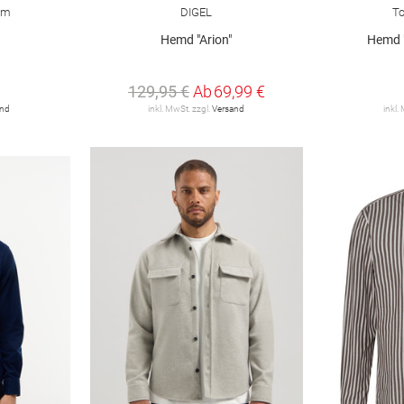
im
DIGEL
To
Hemd "Arion"
Hemd 
129,95 €
Ab
69,99 €
and
inkl. MwSt. zzgl.
Versand
inkl.