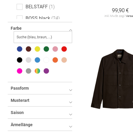
49
50
51
52
BELSTAFF
1
99,90 €
53
54
56
58
inkl. MwSt. zzgl.
Vers
BOSS black
24
Farbe
BOSS orange
16
BRAX
34
BUGATTI
11
Baldessarini
7
C.P. COMPANY
1
CASA MODA
60
Passform
CG CLUB of GENTS
Musterart
2
Saison
CINQUE
5
Ärmellänge
COMMANDER
14