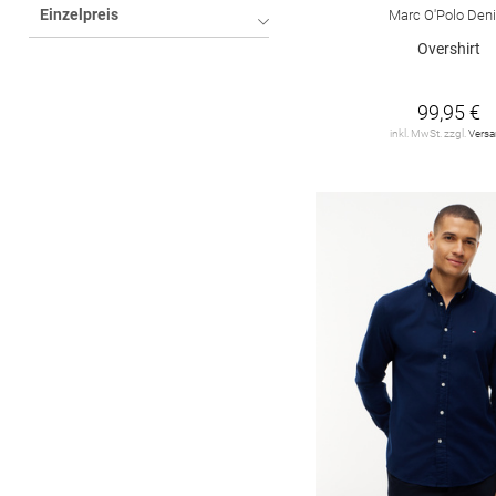
Einzelpreis
Marc O'Polo Den
DESOTO
1
Overshirt
DIGEL
9
DRYKORN
8
99,95 €
inkl. MwSt. zzgl.
Vers
DSTREZZED
10
ETERNA
89
FYNCH-HATTON
38
GANT
34
HUGO
4
JACK&JONES
29
JACK&JONES
PREMIUM
5
JOOP!
8