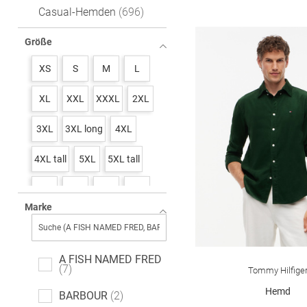
Casual-Hemden
696
Größe
XS
S
M
L
XL
XXL
XXXL
2XL
3XL
3XL long
4XL
4XL tall
5XL
5XL tall
6XL
7XL
36
37
Marke
38
39
40
41
42
43
44
45
A FISH NAMED FRED
7
Tommy Hilfige
45-46
46
47
48
Hemd
BARBOUR
2