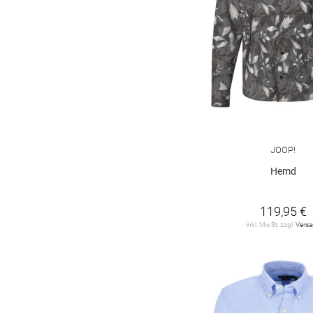
STRELLSON
1
SUPERDRY
1
TOM TAILOR
30
TOMMY JEANS
13
Tommy Hilfiger
59
JOOP!
VANGUARD Clothing
12
Hemd
VENTI
124
119,95 €
WOOLRICH
2
inkl. MwSt. zzgl.
Vers
camel active
44
hannes roether
1
s. Oliver
20