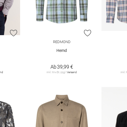
ZUR WUNSCHLISTE HINZUFÜGEN
ZUR WUNSCHLIST
REDMOND
Hemd
Ab
39,99 €
and
inkl. MwSt. zzgl.
Versand
inkl.