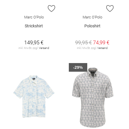
ZUR WUNSCHLISTE HINZUFÜGEN
ZUR W
Marc O'Polo
Marc O'Polo
Strickshirt
Poloshirt
149,95 €
99,95 €
74,99 €
inkl. MwSt. zzgl.
Versand
inkl. MwSt. zzgl.
Versand
-29%