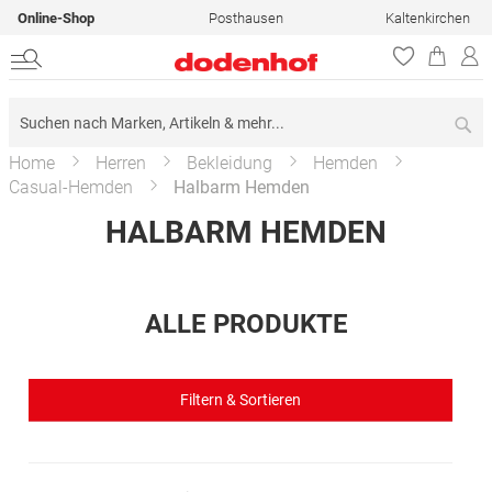
Online-Shop
Posthausen
Kaltenkirchen
Su
Home
Herren
Bekleidung
Hemden
Casual-Hemden
Halbarm Hemden
HALBARM HEMDEN
ALLE PRODUKTE
Filtern & Sortieren