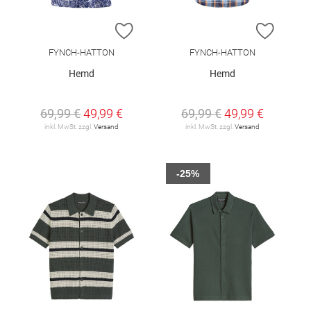
ZUR WUNSCHLISTE HINZUFÜGEN
ZUR W
FYNCH-HATTON
FYNCH-HATTON
Hemd
Hemd
69,99 €
49,99 €
69,99 €
49,99 €
inkl. MwSt. zzgl.
Versand
inkl. MwSt. zzgl.
Versand
-25%