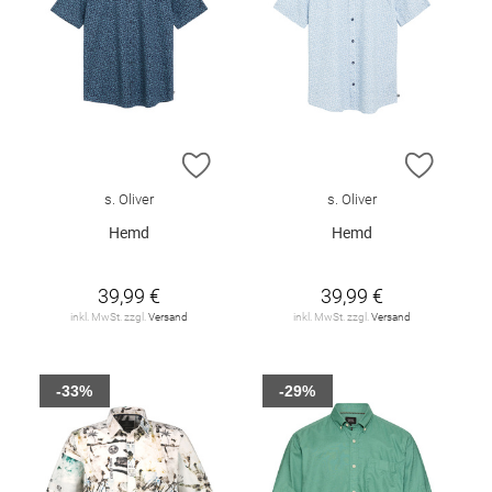
ZUR WUNSCHLISTE HINZUFÜGEN
ZUR W
s. Oliver
s. Oliver
Hemd
Hemd
39,99 €
39,99 €
inkl. MwSt. zzgl.
Versand
inkl. MwSt. zzgl.
Versand
-33%
-29%