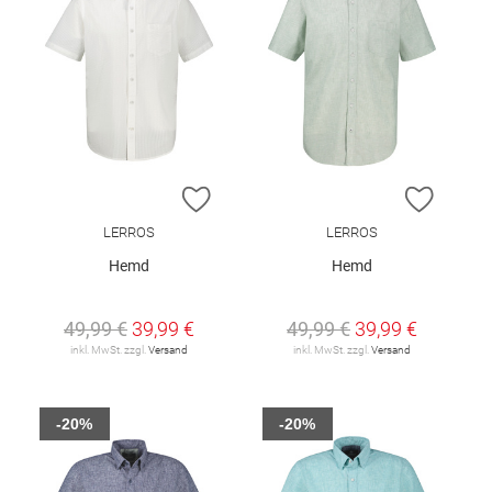
ZUR WUNSCHLISTE HINZUFÜGEN
ZUR W
LERROS
LERROS
Hemd
Hemd
49,99 €
39,99 €
49,99 €
39,99 €
inkl. MwSt. zzgl.
Versand
inkl. MwSt. zzgl.
Versand
-20%
-20%