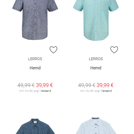
ZUR WUNSCHLISTE HINZUFÜGEN
ZUR W
LERROS
LERROS
Hemd
Hemd
49,99 €
39,99 €
49,99 €
39,99 €
inkl. MwSt. zzgl.
Versand
inkl. MwSt. zzgl.
Versand