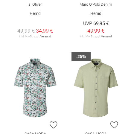
s. Oliver
Marc O'Polo Denim
Hemd
Hemd
UVP
69,95 €
49,99 €
34,99 €
49,99 €
inkl. MwSt. zzgl.
Versand
inkl. MwSt. zzgl.
Versand
-25%
ZUR WUNSCHLISTE HINZUFÜGEN
ZUR W
CASA MODA
CASA MODA