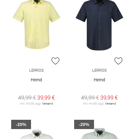
ZUR WUNSCHLISTE HINZUFÜGEN
ZUR W
LERROS
LERROS
Hemd
Hemd
49,99 €
39,99 €
49,99 €
39,99 €
inkl. MwSt. zzgl.
Versand
inkl. MwSt. zzgl.
Versand
-20%
-20%