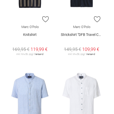
ZUR WUNSCHLISTE HINZUFÜGEN
ZUR W
Marc O'Polo
Marc O'Polo
Knitshirt
Strickshirt "DFB Travel Collection"
169,95 €
119,99 €
149,95 €
109,99 €
inkl. MwSt. zzgl.
Versand
inkl. MwSt. zzgl.
Versand