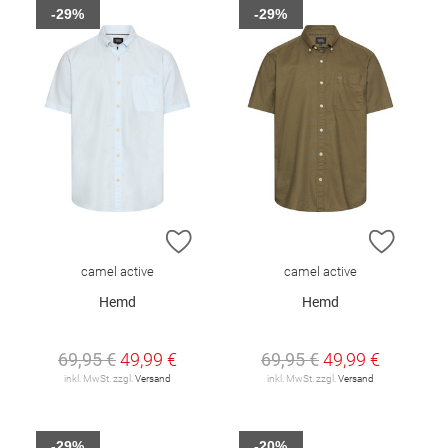
-29%
-29%
ZUR WUNSCHLISTE HINZUFÜGEN
ZUR W
camel active
camel active
Hemd
Hemd
69,95 €
49,99 €
69,95 €
49,99 €
inkl. MwSt. zzgl.
Versand
inkl. MwSt. zzgl.
Versand
-29%
-20%