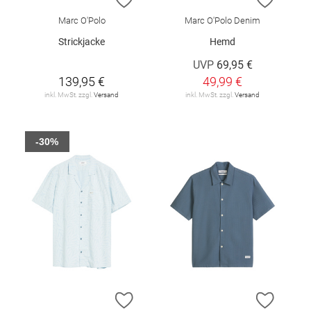
Marc O'Polo
Marc O'Polo Denim
Strickjacke
Hemd
UVP
69,95 €
139,95 €
49,99 €
inkl. MwSt. zzgl.
Versand
inkl. MwSt. zzgl.
Versand
-30%
ZUR WUNSCHLISTE HINZUFÜGEN
ZUR W