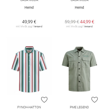
Hemd
Hemd
49,99 €
59,99 €
44,99 €
inkl. MwSt. zzgl.
Versand
inkl. MwSt. zzgl.
Versand
ZUR WUNSCHLISTE HINZUFÜGEN
ZUR W
FYNCH-HATTON
PME LEGEND