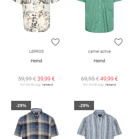
ZUR WUNSCHLISTE HINZUFÜGEN
ZUR W
LERROS
camel active
Hemd
Hemd
59,99 €
39,99 €
69,95 €
49,99 €
inkl. MwSt. zzgl.
Versand
inkl. MwSt. zzgl.
Versand
-29%
-29%