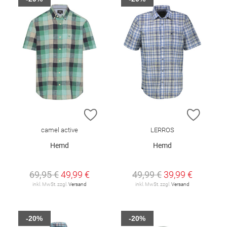
ZUR WUNSCHLISTE HINZUFÜGEN
ZUR W
camel active
LERROS
Hemd
Hemd
69,95 €
49,99 €
49,99 €
39,99 €
inkl. MwSt. zzgl.
Versand
inkl. MwSt. zzgl.
Versand
-20%
-20%