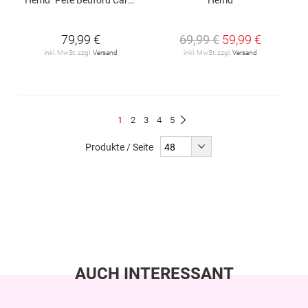
79,99 €
69,99 €
59,99 €
inkl. MwSt. zzgl.
Versand
inkl. MwSt. zzgl.
Versand
Seite
Du
Seite
Seite
Seite
Seite
1
2
3
4
5
Seite
Weiter
liest
Produkte / Seite
gerade
Seite
AUCH INTERESSANT