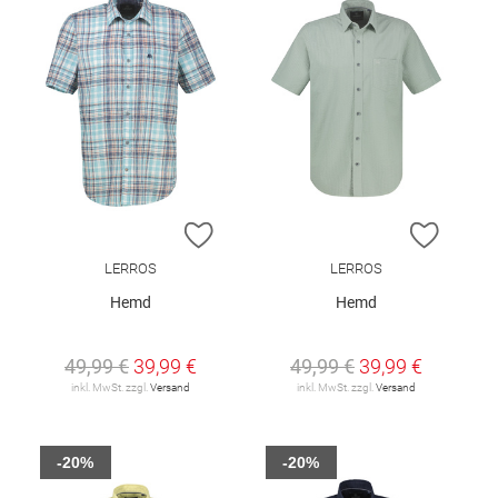
ZUR WUNSCHLISTE HINZUFÜGEN
ZUR W
LERROS
LERROS
Hemd
Hemd
49,99 €
39,99 €
49,99 €
39,99 €
inkl. MwSt. zzgl.
Versand
inkl. MwSt. zzgl.
Versand
-20%
-20%