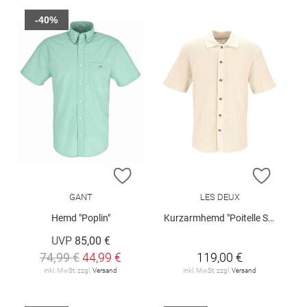
-40%
ZUR WUNSCHLISTE HINZUFÜGEN
ZUR W
GANT
LES DEUX
Hemd "Poplin"
Kurzarmhemd "Poitelle SS"
UVP
85,00 €
74,99 €
44,99 €
119,00 €
inkl. MwSt. zzgl.
Versand
inkl. MwSt. zzgl.
Versand