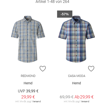
Artikel
1
-
48
von
264
-57%
ZUR WUNSCHLISTE HINZUFÜGEN
ZUR W
REDMOND
CASA MODA
Hemd
Hemd
UVP
39,99 €
29,99 €
69,99 €
Ab
29,99 €
inkl. MwSt. zzgl.
Versand
inkl. MwSt. zzgl.
Versand