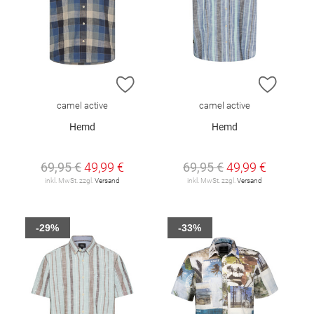
ZUR WUNSCHLISTE HINZUFÜGEN
ZUR W
camel active
camel active
Hemd
Hemd
69,95 €
49,99 €
69,95 €
49,99 €
inkl. MwSt. zzgl.
Versand
inkl. MwSt. zzgl.
Versand
-29%
-33%