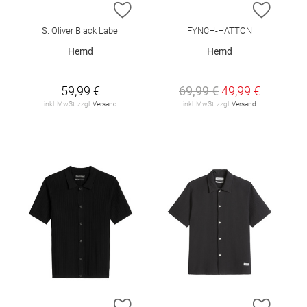
ZUR WUNSCHLISTE HINZUFÜGEN
ZUR W
S. Oliver Black Label
FYNCH-HATTON
Hemd
Hemd
59,99 €
69,99 €
49,99 €
inkl. MwSt. zzgl.
Versand
inkl. MwSt. zzgl.
Versand
ZUR WUNSCHLISTE HINZUFÜGEN
ZUR W