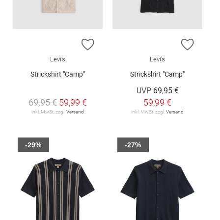
ZUR WUNSCHLISTE HINZUFÜGEN
ZUR W
Levi's
Levi's
Strickshirt "Camp"
Strickshirt "Camp"
UVP
69,95 €
69,95 €
59,99 €
59,99 €
inkl. MwSt. zzgl.
Versand
inkl. MwSt. zzgl.
Versand
-29%
-27%