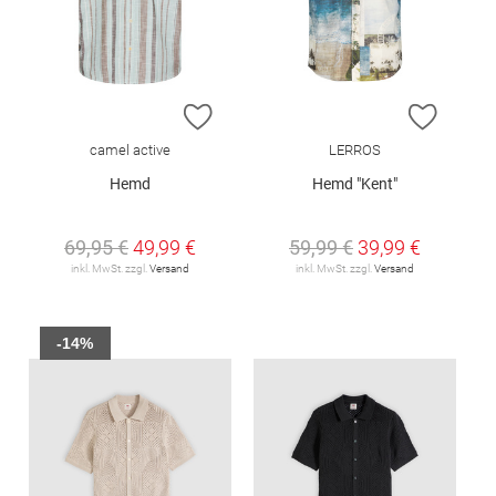
ZUR WUNSCHLISTE HINZUFÜGEN
ZUR W
camel active
LERROS
Hemd
Hemd "Kent"
69,95 €
49,99 €
59,99 €
39,99 €
inkl. MwSt. zzgl.
Versand
inkl. MwSt. zzgl.
Versand
-14%