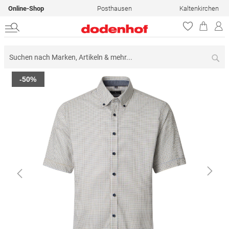
Online-Shop
Posthausen
Kaltenkirchen
Su
Zum
-50%
Ende
der
Bildergalerie
springen