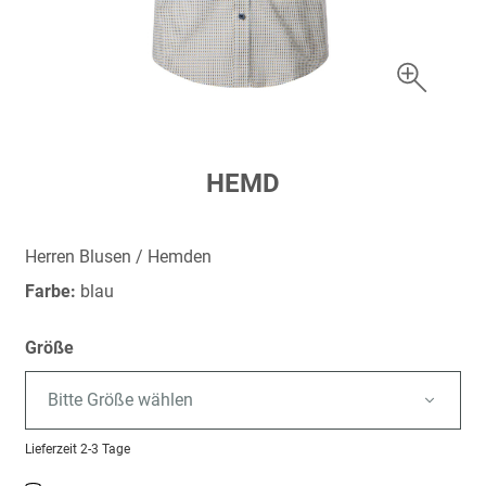
Zum
HEMD
Anfang
der
Bildergalerie
Herren Blusen / Hemden
springen
Farbe:
blau
Größe
Bitte Größe wählen
Lieferzeit
2-3 Tage