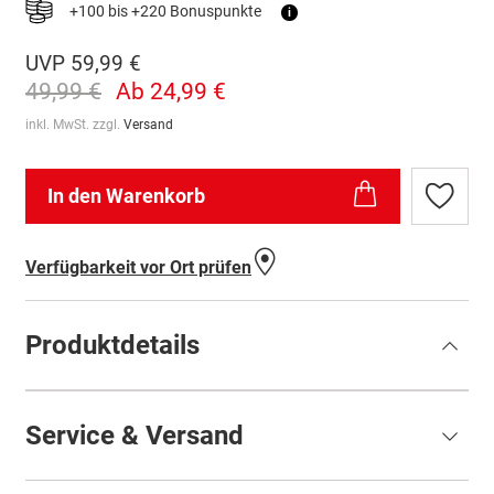
+100 bis +220 Bonuspunkte
i
UVP
59,99 €
49,99 €
Ab
24,99 €
inkl. MwSt. zzgl.
Versand
In den Warenkorb
Zur
Wunschl
hinzufü
Verfügbarkeit vor Ort prüfen
Produktdetails
Service & Versand