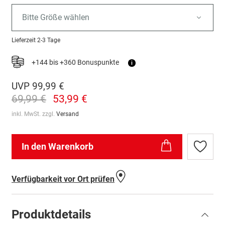
Bitte Größe wählen
Lieferzeit
2-3 Tage
+144 bis +360 Bonuspunkte
i
UVP
99,99 €
69,99 €
53,99 €
inkl. MwSt. zzgl.
Versand
In den Warenkorb
Zur
Wunschl
hinzufü
Verfügbarkeit vor Ort prüfen
Produktdetails