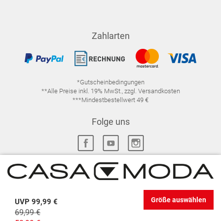
Zahlarten
*Gutscheinbedingungen
**Alle Preise inkl. 19% MwSt., zzgl. Versandkosten
***Mindestbestellwert 49 €
Folge uns
IMPRESSUM
FAQ
DATENSCHUTZ
Größe auswählen
UVP
99,99 €
DATENSCHUTZ-EINSTELLUNGEN
WIDERRUFSRECHT
69,99 €