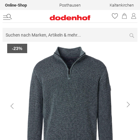
Online-Shop
Posthausen
Kaltenkirchen
Su
Zum
-23%
Ende
der
Bildergalerie
springen