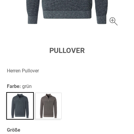
Zum
PULLOVER
Anfang
der
Bildergalerie
Herren Pullover
springen
Farbe:
grün
Größe