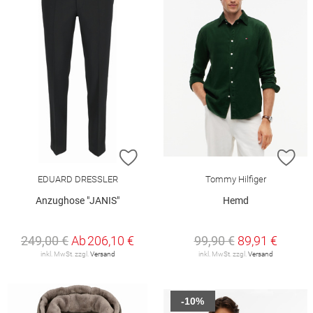
ZUR WUNSCHLISTE HINZUFÜGEN
ZU
EDUARD DRESSLER
Tommy Hilfiger
Anzughose "JANIS"
Hemd
249,00 €
Ab
206,10 €
99,90 €
89,91 €
inkl. MwSt. zzgl.
Versand
inkl. MwSt. zzgl.
Versand
-10%