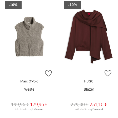
-10%
-10%
ZUR WUNSCHLISTE HINZUFÜGEN
ZU
Marc O'Polo
HUGO
Weste
Blazer
199,95 €
179,96 €
279,00 €
251,10 €
inkl. MwSt. zzgl.
Versand
inkl. MwSt. zzgl.
Versand