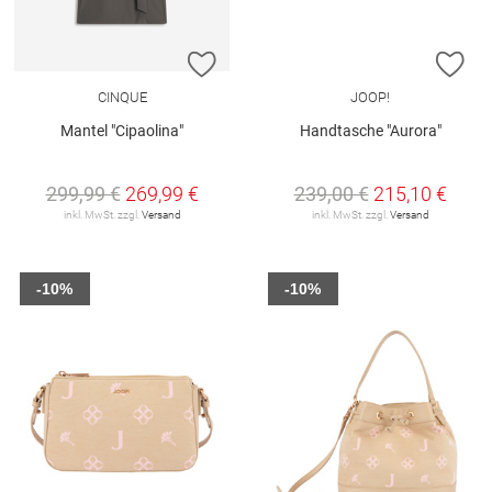
ZUR WUNSCHLISTE HINZUFÜGEN
ZU
CINQUE
JOOP!
Mantel "Cipaolina"
Handtasche "Aurora"
299,99 €
269,99 €
239,00 €
215,10 €
inkl. MwSt. zzgl.
Versand
inkl. MwSt. zzgl.
Versand
-10%
-10%