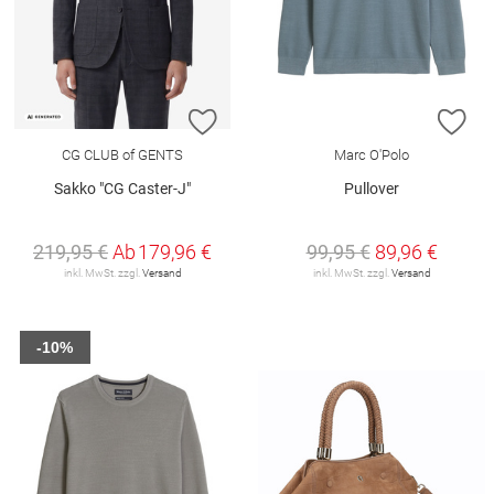
ZUR WUNSCHLISTE HINZUFÜGEN
ZU
CG CLUB of GENTS
Marc O'Polo
Sakko "CG Caster-J"
Pullover
219,95 €
Ab
179,96 €
99,95 €
89,96 €
inkl. MwSt. zzgl.
Versand
inkl. MwSt. zzgl.
Versand
-10%