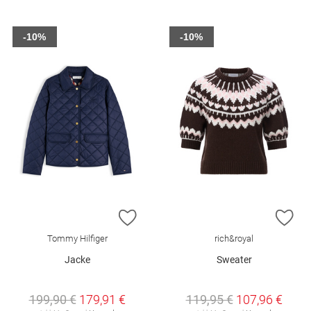
-10%
-10%
ZUR WUNSCHLISTE HINZUFÜGEN
ZU
Tommy Hilfiger
rich&royal
Jacke
Sweater
199,90 €
179,91 €
119,95 €
107,96 €