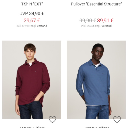
T-Shirt "EXT"
Pullover "Essential Structure"
UVP
34,90 €
29,67 €
99,90 €
89,91 €
inkl. MwSt. zzgl.
Versand
inkl. MwSt. zzgl.
Versand
ZUR WUNSCHLISTE HINZUFÜGEN
ZU