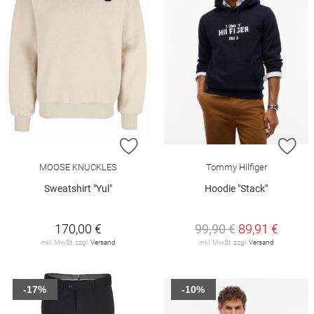
ZUR WUNSCHLISTE HINZUFÜGEN
ZU
MOOSE KNUCKLES
Tommy Hilfiger
Sweatshirt "Yul"
Hoodie "Stack"
170,00 €
99,90 €
89,91 €
inkl. MwSt. zzgl.
Versand
inkl. MwSt. zzgl.
Versand
-17%
-10%