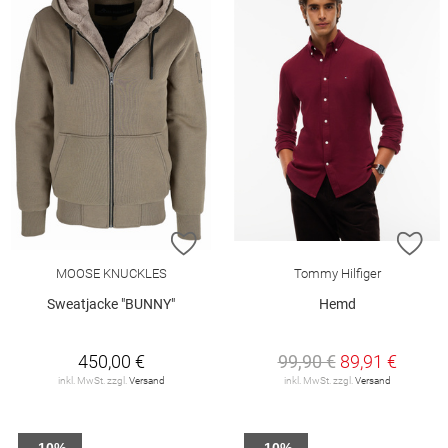
ZUR WUNSCHLISTE HINZUFÜGEN
ZU
MOOSE KNUCKLES
Tommy Hilfiger
Sweatjacke "BUNNY"
Hemd
450,00 €
99,90 €
89,91 €
inkl. MwSt. zzgl.
Versand
inkl. MwSt. zzgl.
Versand