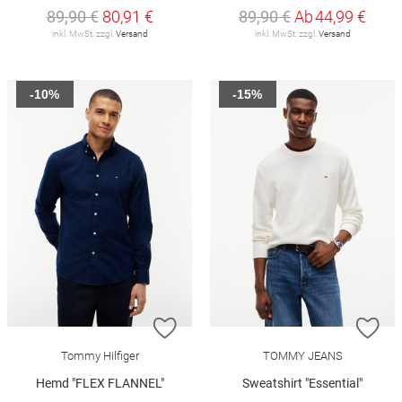
89,90 €
80,91 €
89,90 €
Ab
44,99 €
inkl. MwSt. zzgl.
Versand
inkl. MwSt. zzgl.
Versand
-10%
-15%
ZUR WUNSCHLISTE HINZUFÜGEN
ZU
Tommy Hilfiger
TOMMY JEANS
Hemd "FLEX FLANNEL"
Sweatshirt "Essential"