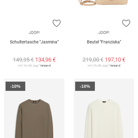
ZUR WUNSCHLISTE HINZUFÜGEN
ZU
JOOP!
JOOP!
Schultertasche "Jasmina"
Beutel "Franziska"
149,95 €
134,96 €
219,00 €
197,10 €
inkl. MwSt. zzgl.
Versand
inkl. MwSt. zzgl.
Versand
-10%
-10%