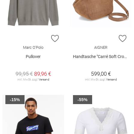
ZUR WUNSCHLISTE HINZUFÜGEN
ZU
Marc O'Polo
AIGNER
Pullover
Handtasche "Carré Soft Croco"
99,95 €
89,96 €
599,00 €
inkl. MwSt. zzgl.
Versand
inkl. MwSt. zzgl.
Versand
-15%
-55%