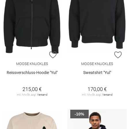
ZUR WUNSCHLISTE HINZUFÜGEN
ZU
MOOSE KNUCKLES
MOOSE KNUCKLES
Reissverschluss-Hoodie "Yul"
Sweatshirt "Yul"
215,00 €
170,00 €
inkl. MwSt. zzgl.
Versand
inkl. MwSt. zzgl.
Versand
-10%