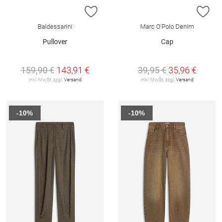
ZUR WUNSCHLISTE HINZUFÜGEN
ZU
Baldessarini
Marc O'Polo Denim
Pullover
Cap
159,90 €
143,91 €
39,95 €
35,96 €
inkl. MwSt. zzgl.
Versand
inkl. MwSt. zzgl.
Versand
-10%
-10%