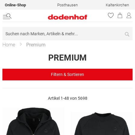
Online-Shop
Posthausen
Kaltenkirchen
Su
Home
Premium
PREMIUM
Filtern & Sortieren
Artikel
1
-
48
von
5698