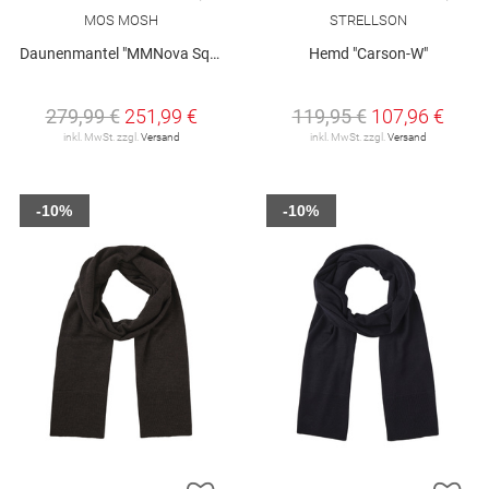
MOS MOSH
STRELLSON
Daunenmantel "MMNova Square"
Hemd "Carson-W"
279,99 €
251,99 €
119,95 €
107,96 €
inkl. MwSt. zzgl.
Versand
inkl. MwSt. zzgl.
Versand
-10%
-10%