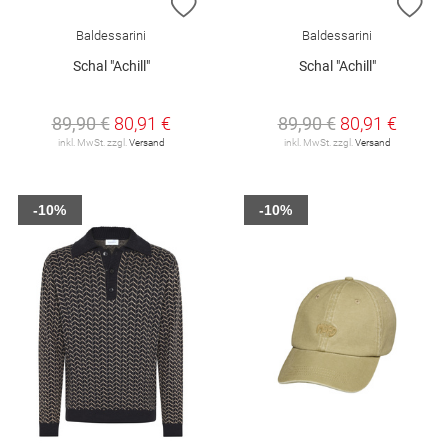
ZUR WUNSCHLISTE HINZUFÜGEN
ZU
Baldessarini
Baldessarini
Schal "Achill"
Schal "Achill"
89,90 €
80,91 €
89,90 €
80,91 €
inkl. MwSt. zzgl.
Versand
inkl. MwSt. zzgl.
Versand
-10%
-10%