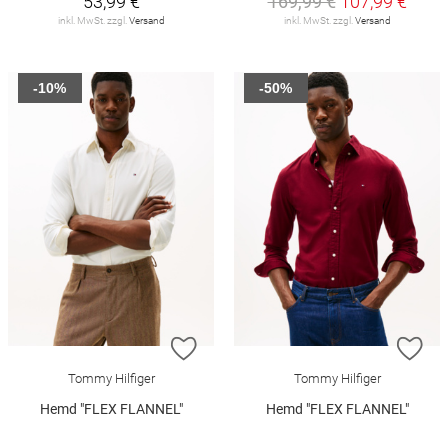
53,99 €
169,99 €
107,99 €
inkl. MwSt. zzgl.
Versand
inkl. MwSt. zzgl.
Versand
-10%
-50%
ZUR WUNSCHLISTE HINZUFÜGEN
ZU
Tommy Hilfiger
Tommy Hilfiger
Hemd "FLEX FLANNEL"
Hemd "FLEX FLANNEL"