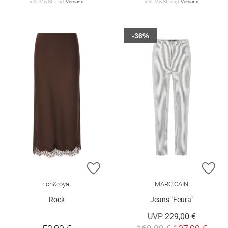
inkl. MwSt. zzgl.
Versand
inkl. MwSt. zzgl.
Versand
-36%
ZUR WUNSCHLISTE HINZUFÜGEN
ZU
rich&royal
MARC CAIN
Rock
Jeans "Feura"
UVP
229,00 €