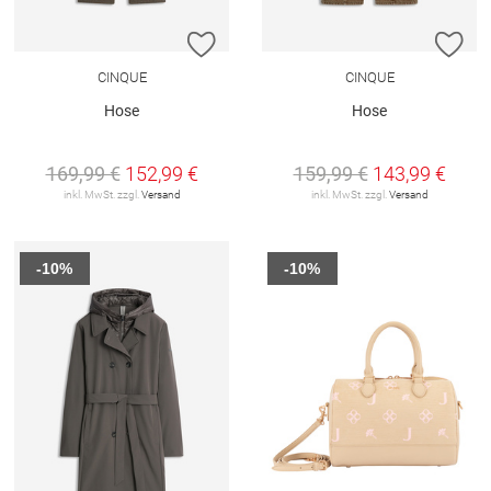
ZUR WUNSCHLISTE HINZUFÜGEN
ZU
CINQUE
CINQUE
Hose
Hose
169,99 €
152,99 €
159,99 €
143,99 €
inkl. MwSt. zzgl.
Versand
inkl. MwSt. zzgl.
Versand
-10%
-10%