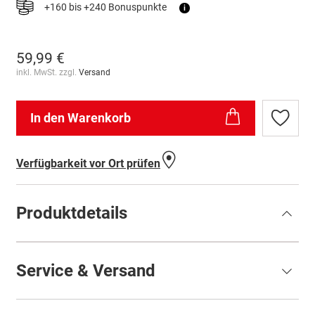
+160 bis +240 Bonuspunkte
i
59,99 €
inkl. MwSt. zzgl.
Versand
In den Warenkorb
Zur
Wunschl
hinzufü
Verfügbarkeit vor Ort prüfen
Produktdetails
Service & Versand