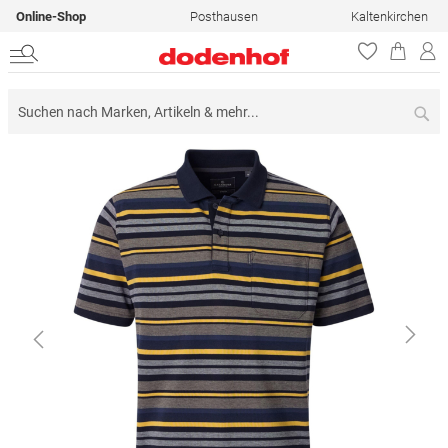
Online-Shop
Posthausen
Kaltenkirchen
Su
Zum
Ende
der
Bildergalerie
springen