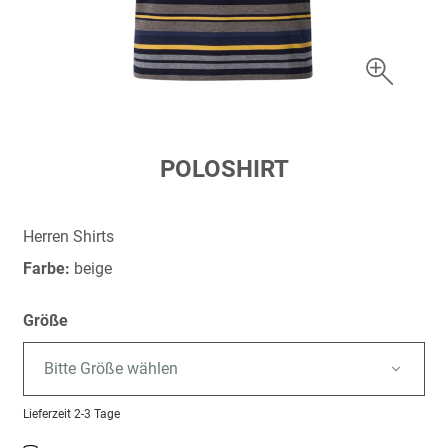
Zum
POLOSHIRT
Anfang
der
Bildergalerie
Herren Shirts
springen
Farbe:
beige
Größe
Bitte Größe wählen
Lieferzeit
2-3 Tage