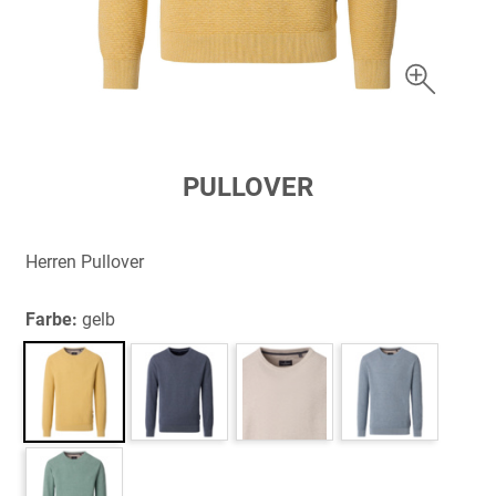
Zum
PULLOVER
Anfang
der
Bildergalerie
Herren Pullover
springen
Farbe:
gelb