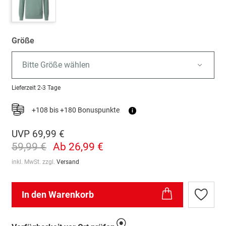
Größe
Bitte Größe wählen
Lieferzeit
2-3 Tage
+108 bis +180 Bonuspunkte
i
UVP
69,99 €
59,99 €
Ab
26,99 €
inkl. MwSt. zzgl.
Versand
In den Warenkorb
Zur
Wunschl
hinzufü