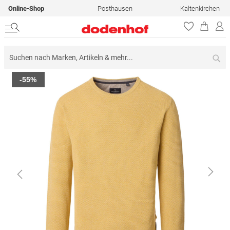
Online-Shop
Posthausen
Kaltenkirchen
Su
Zum
-55%
Ende
der
Bildergalerie
springen