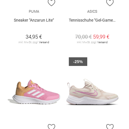
ZUR WUNSCHLISTE HINZUFÜGEN
ZUR W
PUMA
ASICS
Sneaker "Anzarun Lite"
Tennisschuhe "Gel-Game GS Clay/OC"
34,95 €
70,00 €
59,99 €
inkl. MwSt. zzgl.
Versand
inkl. MwSt. zzgl.
Versand
-25%
ZUR WUNSCHLISTE HINZUFÜGEN
ZUR W