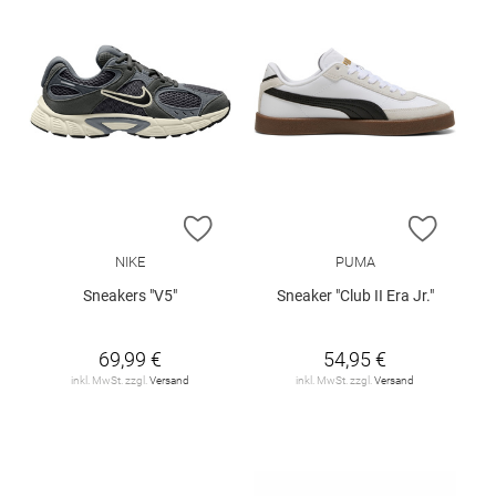
ZUR WUNSCHLISTE HINZUFÜGEN
ZUR W
NIKE
PUMA
Sneakers "V5"
Sneaker "Club II Era Jr."
69,99 €
54,95 €
inkl. MwSt. zzgl.
Versand
inkl. MwSt. zzgl.
Versand