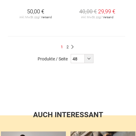
50,00 €
40,00 €
29,99 €
inkl. MwSt. zzgl.
Versand
inkl. MwSt. zzgl.
Versand
Seite
Du
Seite
1
2
Seite
Weiter
liest
Produkte / Seite
gerade
Seite
AUCH INTERESSANT