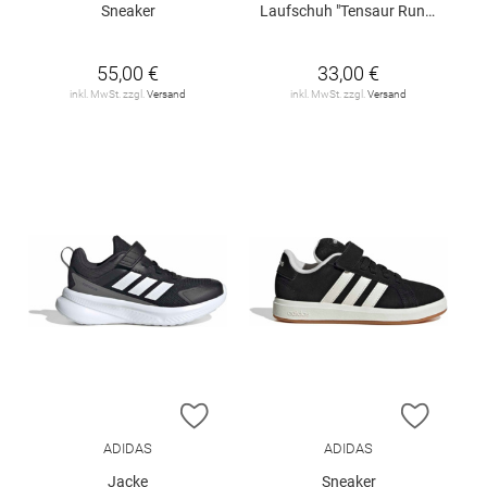
Sneaker
Laufschuh "Tensaur Run 2.0"
55,00 €
33,00 €
inkl. MwSt. zzgl.
Versand
inkl. MwSt. zzgl.
Versand
ZUR WUNSCHLISTE HINZUFÜGEN
ZUR W
ADIDAS
ADIDAS
Jacke
Sneaker