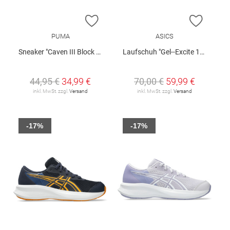
ZUR WUNSCHLISTE HINZUFÜGEN
ZUR W
PUMA
ASICS
Sneaker "Caven III Block Jr."
Laufschuh "Gel--Excite 11 GS"
44,95 €
34,99 €
70,00 €
59,99 €
inkl. MwSt. zzgl.
Versand
inkl. MwSt. zzgl.
Versand
-17%
-17%