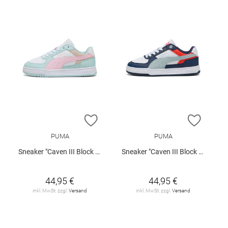
ZUR WUNSCHLISTE HINZUFÜGEN
ZUR W
PUMA
PUMA
Sneaker "Caven III Block Jr."
Sneaker "Caven III Block Jr."
44,95 €
44,95 €
inkl. MwSt. zzgl.
Versand
inkl. MwSt. zzgl.
Versand