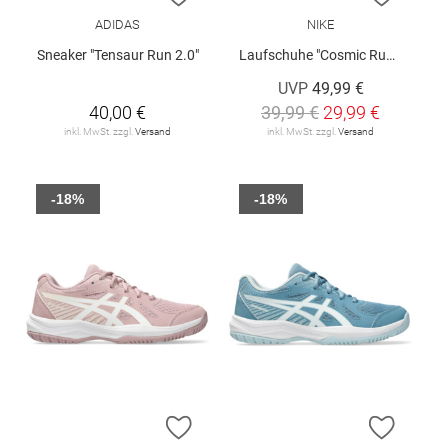
ADIDAS
NIKE
Sneaker "Tensaur Run 2.0"
Laufschuhe "Cosmic Runner"
UVP
49,99 €
40,00 €
39,99 €
29,99 €
inkl. MwSt. zzgl.
Versand
inkl. MwSt. zzgl.
Versand
-18%
-18%
ZUR WUNSCHLISTE HINZUFÜGEN
ZUR W