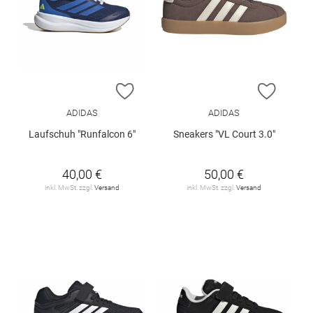
ZUR WUNSCHLISTE HINZUFÜGEN
ZUR W
ADIDAS
ADIDAS
Laufschuh "Runfalcon 6"
Sneakers "VL Court 3.0"
40,00 €
50,00 €
inkl. MwSt. zzgl.
Versand
inkl. MwSt. zzgl.
Versand