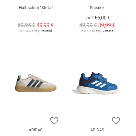
Halbschuh "Stella"
Sneaker
UVP
65,00 €
69,95 €
49,99 €
49,99 €
39,99 €
inkl. MwSt. zzgl.
Versand
inkl. MwSt. zzgl.
Versand
ZUR WUNSCHLISTE HINZUFÜGEN
ZUR W
ADIDAS
ADIDAS