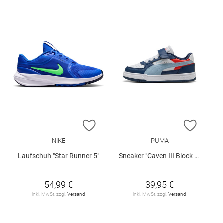
ZUR WUNSCHLISTE HINZUFÜGEN
ZUR W
NIKE
PUMA
Laufschuh "Star Runner 5"
Sneaker "Caven III Block AC+PS"
54,99 €
39,95 €
inkl. MwSt. zzgl.
Versand
inkl. MwSt. zzgl.
Versand