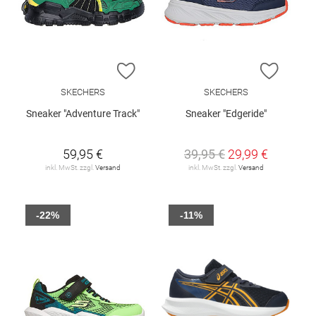
ZUR WUNSCHLISTE HINZUFÜGEN
ZUR W
SKECHERS
SKECHERS
Sneaker "Adventure Track"
Sneaker "Edgeride"
59,95 €
39,95 €
29,99 €
inkl. MwSt. zzgl.
Versand
inkl. MwSt. zzgl.
Versand
-22%
-11%