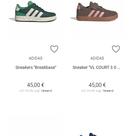
ZUR WUNSCHLISTE HINZUFÜGEN
ZUR W
ADIDAS
ADIDAS
Sneakers "Breakbase"
Sneaker "VL COURT 3.0 EL C"
45,00 €
45,00 €
inkl. MwSt. zzgl.
Versand
inkl. MwSt. zzgl.
Versand