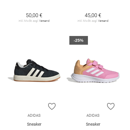
50,00 €
45,00 €
inkl. MwSt. zzgl.
Versand
inkl. MwSt. zzgl.
Versand
-25%
ZUR WUNSCHLISTE HINZUFÜGEN
ZUR W
ADIDAS
ADIDAS
Sneaker
Sneaker