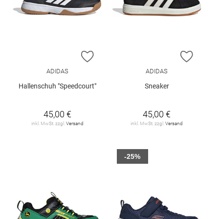
ZUR WUNSCHLISTE HINZUFÜGEN
ZUR W
ADIDAS
ADIDAS
Hallenschuh "Speedcourt"
Sneaker
45,00 €
45,00 €
inkl. MwSt. zzgl.
Versand
inkl. MwSt. zzgl.
Versand
-25%