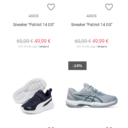
ZUR WUNSCHLISTE HINZUFÜGEN
ZUR W
ASICS
ASICS
Sneaker "Patriot 14 GS"
Sneaker "Patriot 14 GS"
60,00 €
49,99 €
60,00 €
49,99 €
inkl. MwSt. zzgl.
Versand
inkl. MwSt. zzgl.
Versand
-14%