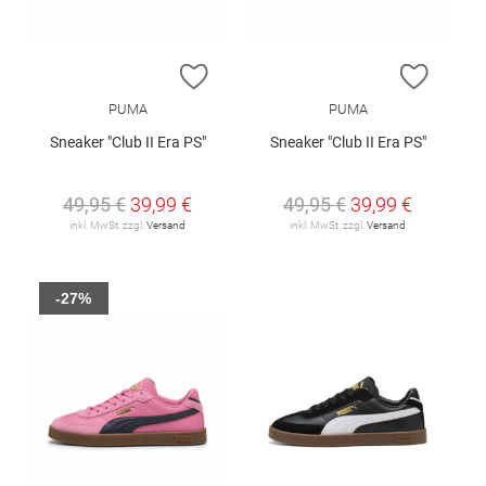
ZUR WUNSCHLISTE HINZUFÜGEN
ZUR W
PUMA
PUMA
Sneaker "Club II Era PS"
Sneaker "Club II Era PS"
49,95 €
39,99 €
49,95 €
39,99 €
inkl. MwSt. zzgl.
Versand
inkl. MwSt. zzgl.
Versand
-27%