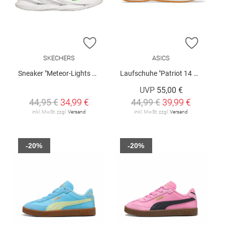
ZUR WUNSCHLISTE HINZUFÜGEN
ZUR W
SKECHERS
ASICS
Sneaker "Meteor-Lights 2.0"
Laufschuhe "Patriot 14 PS"
UVP
55,00 €
44,95 €
34,99 €
44,99 €
39,99 €
inkl. MwSt. zzgl.
Versand
inkl. MwSt. zzgl.
Versand
-20%
-20%