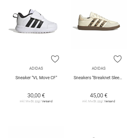
ZUR WUNSCHLISTE HINZUFÜGEN
ZUR W
ADIDAS
ADIDAS
Sneaker "VL Move CF"
Sneakers "Breaknet Sleek J"
30,00 €
45,00 €
inkl. MwSt. zzgl.
Versand
inkl. MwSt. zzgl.
Versand