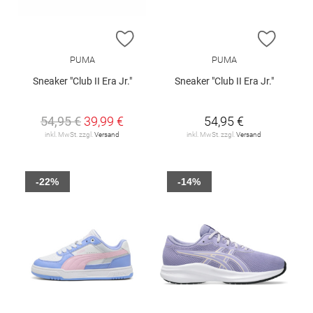
ZUR WUNSCHLISTE HINZUFÜGEN
ZUR W
PUMA
PUMA
Sneaker "Club II Era Jr."
Sneaker "Club II Era Jr."
54,95 €
39,99 €
54,95 €
inkl. MwSt. zzgl.
Versand
inkl. MwSt. zzgl.
Versand
-22%
-14%