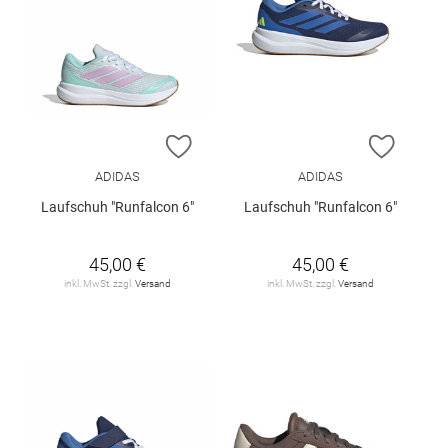
ZUR WUNSCHLISTE HINZUFÜGEN
ZUR W
ADIDAS
ADIDAS
Laufschuh "Runfalcon 6"
Laufschuh "Runfalcon 6"
45,00 €
45,00 €
inkl. MwSt. zzgl.
Versand
inkl. MwSt. zzgl.
Versand