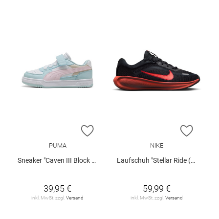
ZUR WUNSCHLISTE HINZUFÜGEN
ZUR W
PUMA
NIKE
Sneaker "Caven III Block AC+PS"
Laufschuh "Stellar Ride (GS)"
39,95 €
59,99 €
inkl. MwSt. zzgl.
Versand
inkl. MwSt. zzgl.
Versand