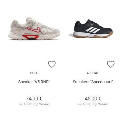
ZUR WUNSCHLISTE HINZUFÜGEN
ZUR W
NIKE
ADIDAS
Sneaker "V5 RNR"
Sneakers "Speedcourt"
74,99 €
45,00 €
inkl. MwSt. zzgl.
Versand
inkl. MwSt. zzgl.
Versand