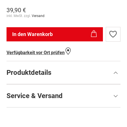
39,90 €
inkl. MwSt. zzgl.
Versand
In den Warenkorb
Zur
Wunschl
hinzufü
Verfügbarkeit vor Ort prüfen
Produktdetails
Service & Versand