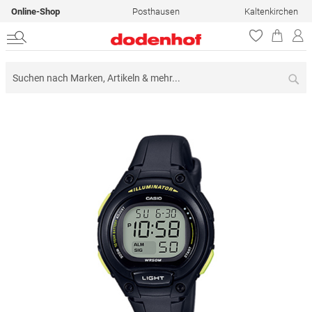
Online-Shop
Posthausen
Kaltenkirchen
Su
Zum
Ende
der
Bildergalerie
springen