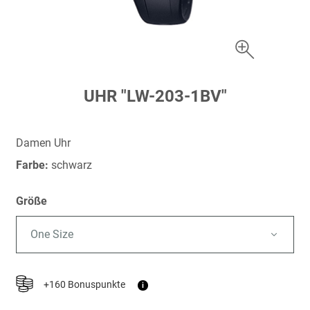
Zum
UHR "LW-203-1BV"
Anfang
der
Bildergalerie
Damen Uhr
springen
Farbe:
schwarz
Größe
One Size
+160 Bonuspunkte
i