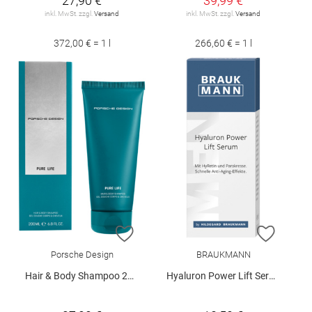
27,90 €
39,99 €
inkl. MwSt. zzgl.
Versand
inkl. MwSt. zzgl.
Versand
372,00 € = 1 l
266,60 € = 1 l
ZUR WUNSCHLISTE HINZUFÜGEN
ZUR W
Porsche Design
BRAUKMANN
Hair & Body Shampoo 200 ml
Hyaluron Power Lift Serum