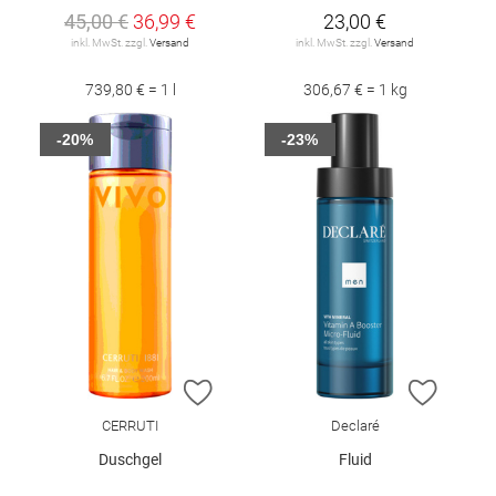
45,00 €
36,99 €
23,00 €
inkl. MwSt. zzgl.
Versand
inkl. MwSt. zzgl.
Versand
739,80 € = 1 l
306,67 € = 1 kg
-20%
-23%
ZUR WUNSCHLISTE HINZUFÜGEN
ZUR W
CERRUTI
Declaré
Duschgel
Fluid