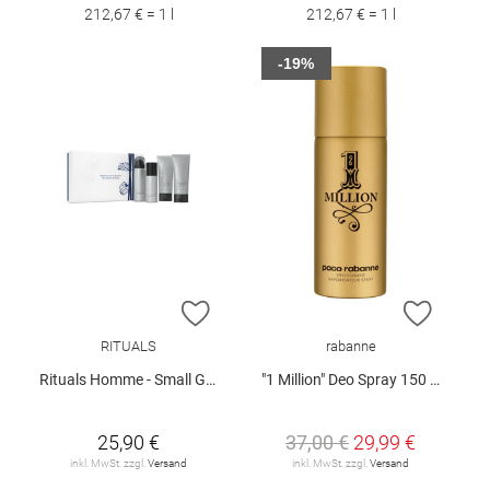
212,67 € = 1 l
212,67 € = 1 l
-19%
ZUR WUNSCHLISTE HINZUFÜGEN
ZUR W
RITUALS
rabanne
Rituals Homme - Small Gift Set 2025
"1 Million" Deo Spray 150 ml
25,90 €
37,00 €
29,99 €
inkl. MwSt. zzgl.
Versand
inkl. MwSt. zzgl.
Versand