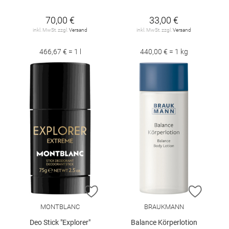
70,00 €
33,00 €
inkl. MwSt. zzgl.
Versand
inkl. MwSt. zzgl.
Versand
466,67 € = 1 l
440,00 € = 1 kg
ZUR WUNSCHLISTE HINZUFÜGEN
ZUR W
MONTBLANC
BRAUKMANN
Deo Stick "Explorer"
Balance Körperlotion