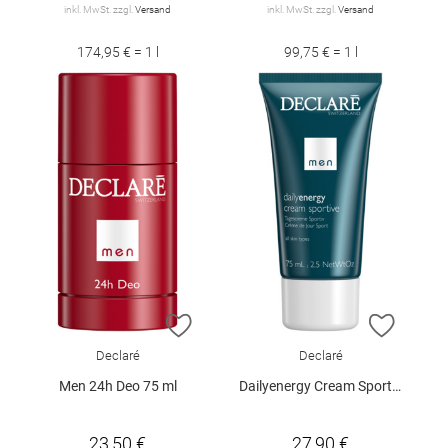
inkl. MwSt. zzgl.
Versand
inkl. MwSt. zzgl.
Versand
174,95 € = 1 l
99,75 € = 1 l
ZUR WUNSCHLISTE HINZUFÜGEN
ZUR W
Declaré
Declaré
Men 24h Deo 75 ml
Dailyenergy Cream Sportive 75 ml
23,50 €
27,90 €