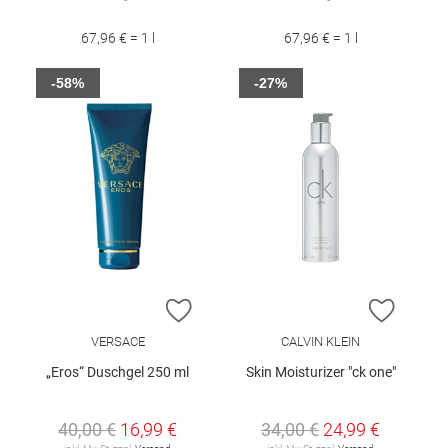
67,96 € = 1 l
67,96 € = 1 l
-58%
-27%
ZUR WUNSCHLISTE HINZUFÜGEN
ZUR W
VERSACE
CALVIN KLEIN
„Eros“ Duschgel 250 ml
Skin Moisturizer "ck one"
40,00 €
16,99 €
34,00 €
24,99 €