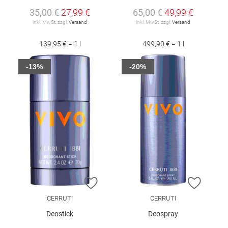
35,00 €
27,99 €
65,00 €
49,99 €
inkl. MwSt. zzgl.
Versand
inkl. MwSt. zzgl.
Versand
139,95 € = 1 l
499,90 € = 1 l
-13%
-20%
ZUR WUNSCHLISTE HINZUFÜGEN
ZUR W
CERRUTI
CERRUTI
Deostick
Deospray