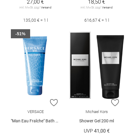
27,00 €
18,50 €
inkl. MwSt. zzgl.
Versand
inkl. MwSt. zzgl.
Versand
135,00 € = 1 l
616,67 € = 1 l
-51%
ZUR WUNSCHLISTE HINZUFÜGEN
ZUR W
VERSACE
Michael Kors
"Man Eau Fraîche" Bath & Shower Gel 200 ml
Shower Gel 200 ml
UVP
41,00 €