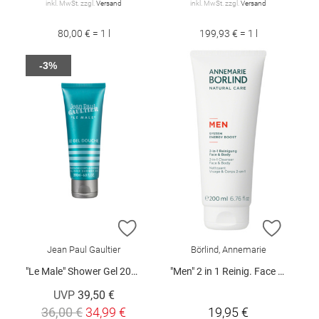
inkl. MwSt. zzgl.
Versand
inkl. MwSt. zzgl.
Versand
80,00 € = 1 l
199,93 € = 1 l
-3%
ZUR WUNSCHLISTE HINZUFÜGEN
ZUR W
Jean Paul Gaultier
Börlind, Annemarie
"Le Male" Shower Gel 200 ml
"Men" 2 in 1 Reinig. Face & Body 200 ml
UVP
39,50 €
36,00 €
34,99 €
19,95 €