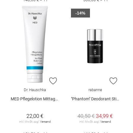
-14%
ZUR WUNSCHLISTE HINZUFÜGEN
ZUR W
Dr. Hauschka
rabanne
MED Pflegelotion Mittagsblume 145 ml
"Phantom" Deodorant Stick 75 ml
22,00 €
40,50 €
34,99 €
inkl. MwSt. zzgl.
Versand
inkl. MwSt. zzgl.
Versand