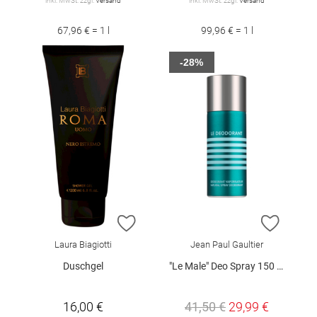
inkl. MwSt. zzgl.
Versand
inkl. MwSt. zzgl.
Versand
67,96 € = 1 l
99,96 € = 1 l
-28%
ZUR WUNSCHLISTE HINZUFÜGEN
ZUR W
Laura Biagiotti
Jean Paul Gaultier
Duschgel
"Le Male" Deo Spray 150 ml
16,00 €
41,50 €
29,99 €