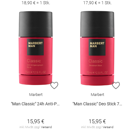
18,90 € = 1 Stk.
17,90 € = 1 Stk.
ZUR WUNSCHLISTE HINZUFÜGEN
ZUR W
Marbert
Marbert
"Man Classic" 24h Anti-Pers. Stick 75 ml
"Man Classic" Deo Stick 75 ml
15,95 €
15,95 €
inkl. MwSt. zzgl.
Versand
inkl. MwSt. zzgl.
Versand