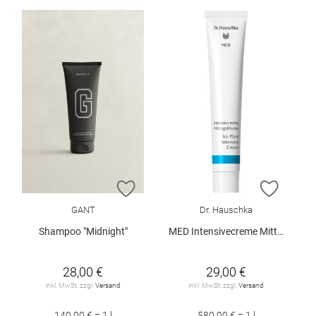
ZUR WUNSCHLISTE HINZUFÜGEN
ZUR W
GANT
Dr. Hauschka
Shampoo "Midnight"
MED Intensivecreme Mittagsblume 50 ml
28,00 €
29,00 €
inkl. MwSt. zzgl.
Versand
inkl. MwSt. zzgl.
Versand
140,00 € = 1 l
580,00 € = 1 l