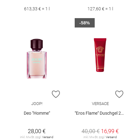
613,33 € = 1 l
127,60 € = 1 l
-58%
ZUR WUNSCHLISTE HINZUFÜGEN
ZUR W
JOOP!
VERSACE
Deo "Homme"
"Eros Flame" Duschgel 250 ml
28,00 €
40,00 €
16,99 €
inkl. MwSt. zzgl.
Versand
inkl. MwSt. zzgl.
Versand