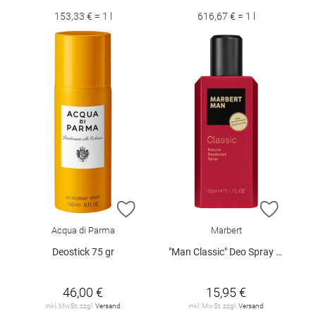
153,33 € = 1 l
616,67 € = 1 l
ZUR WUNSCHLISTE HINZUFÜGEN
ZUR W
Acqua di Parma
Marbert
Deostick 75 gr
"Man Classic" Deo Spray 150 ml
46,00 €
15,95 €
inkl. MwSt. zzgl.
Versand
inkl. MwSt. zzgl.
Versand