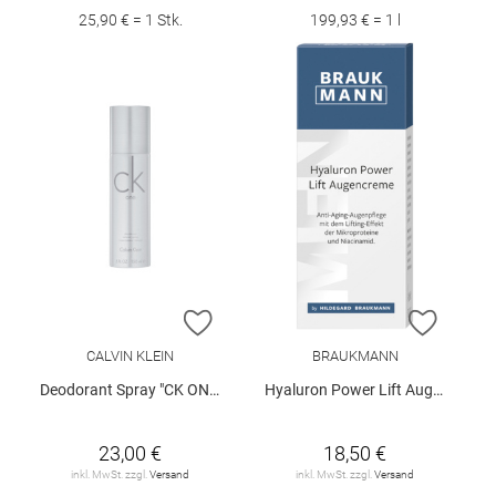
25,90 € = 1 Stk.
199,93 € = 1 l
ZUR WUNSCHLISTE HINZUFÜGEN
ZUR W
CALVIN KLEIN
BRAUKMANN
Deodorant Spray "CK ONE", 150 ml
Hyaluron Power Lift Augencreme
23,00 €
18,50 €
inkl. MwSt. zzgl.
Versand
inkl. MwSt. zzgl.
Versand