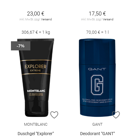
23,00 €
17,50 €
inkl. MwSt. zzgl.
Versand
inkl. MwSt. zzgl.
Versand
306,67 € = 1 kg
70,00 € = 1 l
-7%
ZUR WUNSCHLISTE HINZUFÜGEN
ZUR W
MONTBLANC
GANT
Duschgel "Explorer"
Deodorant "GANT"