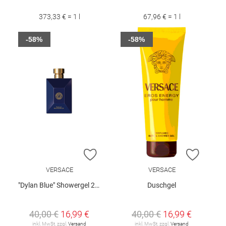
373,33 € = 1 l
67,96 € = 1 l
-58%
-58%
ZUR WUNSCHLISTE HINZUFÜGEN
ZUR W
VERSACE
VERSACE
"Dylan Blue" Showergel 250 ml
Duschgel
40,00 €
16,99 €
40,00 €
16,99 €
inkl. MwSt. zzgl.
Versand
inkl. MwSt. zzgl.
Versand