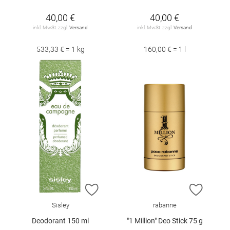
40,00 €
40,00 €
inkl. MwSt. zzgl.
Versand
inkl. MwSt. zzgl.
Versand
533,33 € = 1 kg
160,00 € = 1 l
ZUR WUNSCHLISTE HINZUFÜGEN
ZUR W
Sisley
rabanne
Deodorant 150 ml
"1 Million" Deo Stick 75 g