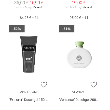
35,00 €
16,99 €
19,00 €
inkl. MwSt. zzgl.
Versand
inkl. MwSt. zzgl.
Versand
84,95 € = 1 l
95,00 € = 1 l
-52%
-51%
ZUR WUNSCHLISTE HINZUFÜGEN
ZUR W
MONTBLANC
VERSACE
"Explorer" Duschgel 150 ml
"Versense" Duschgel 200 ml