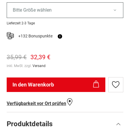
Bitte Größe wählen
Lieferzeit
2-3 Tage
+132 Bonuspunkte
i
35,99 €
32,39 €
inkl. MwSt. zzgl.
Versand
In den Warenkorb
Zur
Wunschl
hinzufü
Verfügbarkeit vor Ort prüfen
Produktdetails