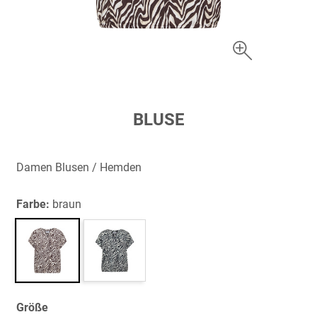
Zum
BLUSE
Anfang
der
Bildergalerie
Damen Blusen / Hemden
springen
Farbe:
braun
Größe