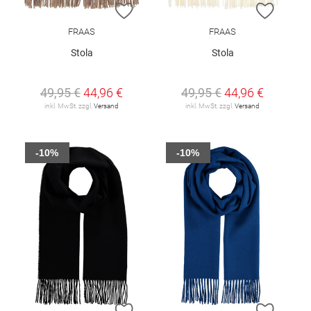
ZUR WUNSCHLISTE HINZUFÜGEN
ZUR W
FRAAS
FRAAS
Stola
Stola
49,95 €
44,96 €
49,95 €
44,96 €
inkl. MwSt. zzgl.
Versand
inkl. MwSt. zzgl.
Versand
-10%
-10%
ZUR WUNSCHLISTE HINZUFÜGEN
ZUR W