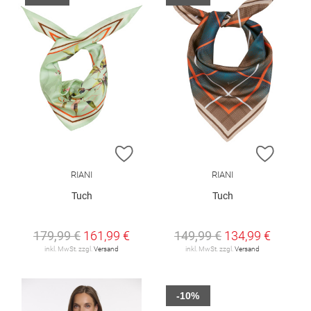
ZUR WUNSCHLISTE HINZUFÜGEN
ZUR W
RIANI
RIANI
Tuch
Tuch
179,99 €
161,99 €
149,99 €
134,99 €
inkl. MwSt. zzgl.
Versand
inkl. MwSt. zzgl.
Versand
-10%