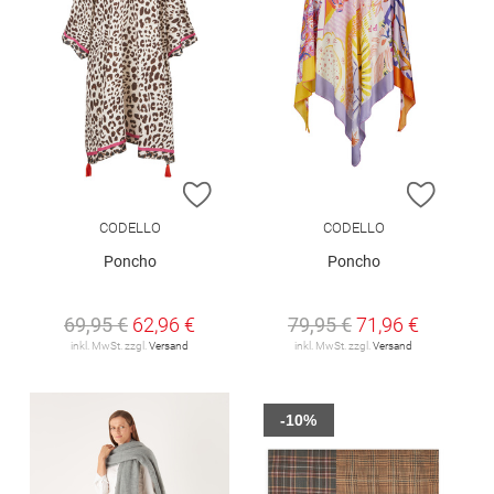
ZUR WUNSCHLISTE HINZUFÜGEN
ZUR W
CODELLO
CODELLO
Poncho
Poncho
69,95 €
62,96 €
79,95 €
71,96 €
inkl. MwSt. zzgl.
Versand
inkl. MwSt. zzgl.
Versand
-10%