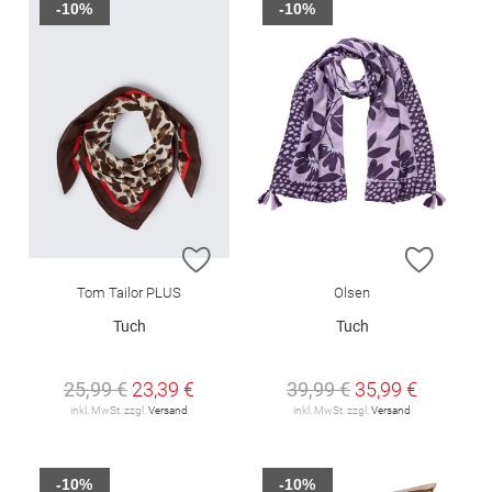
-10%
-10%
ZUR WUNSCHLISTE HINZUFÜGEN
ZUR W
Tom Tailor PLUS
Olsen
Tuch
Tuch
25,99 €
23,39 €
39,99 €
35,99 €
inkl. MwSt. zzgl.
Versand
inkl. MwSt. zzgl.
Versand
-10%
-10%