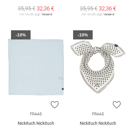
35,95 €
32,36 €
35,95 €
32,36 €
inkl. MwSt. zzgl.
Versand
inkl. MwSt. zzgl.
Versand
-10%
-10%
ZUR WUNSCHLISTE HINZUFÜGEN
ZUR W
FRAAS
FRAAS
Nickituch Nickituch
Nickituch Nickituch