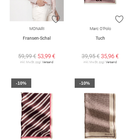
ZUR WUNSCHLISTE HINZUFÜGEN
ZUR W
MONARI
Marc O'Polo
Fransen-Schal
Tuch
59,99 €
53,99 €
39,95 €
35,96 €
inkl. MwSt. zzgl.
Versand
inkl. MwSt. zzgl.
Versand
-10%
-10%