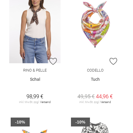
ZUR WUNSCHLISTE HINZUFÜGEN
ZUR W
RINO & PELLE
CODELLO
Schal
Tuch
98,99 €
49,95 €
44,96 €
inkl. MwSt. zzgl.
Versand
inkl. MwSt. zzgl.
Versand
-10%
-10%