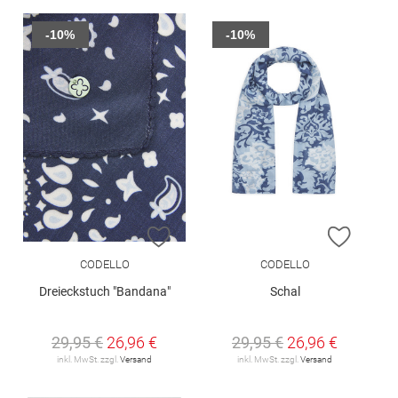
-10%
-10%
ZUR WUNSCHLISTE HINZUFÜGEN
ZUR W
CODELLO
CODELLO
Dreieckstuch "Bandana"
Schal
29,95 €
26,96 €
29,95 €
26,96 €
inkl. MwSt. zzgl.
Versand
inkl. MwSt. zzgl.
Versand