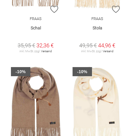
ZUR WUNSCHLISTE HINZUFÜGEN
ZUR W
FRAAS
FRAAS
Schal
Stola
35,95 €
32,36 €
49,95 €
44,96 €
inkl. MwSt. zzgl.
Versand
inkl. MwSt. zzgl.
Versand
-10%
-10%