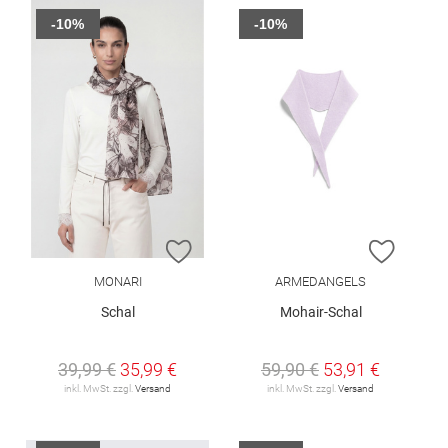
-10%
-10%
ZUR WUNSCHLISTE HINZUFÜGEN
ZUR W
MONARI
ARMEDANGELS
Schal
Mohair-Schal
39,99 €
35,99 €
59,90 €
53,91 €
inkl. MwSt. zzgl.
Versand
inkl. MwSt. zzgl.
Versand