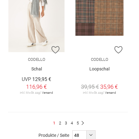
ZUR WUNSCHLISTE HINZUFÜGEN
ZUR W
CODELLO
CODELLO
Schal
Loopschal
UVP
129,95 €
116,96 €
39,95 €
35,96 €
inkl. MwSt. zzgl.
Versand
inkl. MwSt. zzgl.
Versand
Seite
Du
Seite
Seite
Seite
Seite
1
2
3
4
5
Seite
Weiter
liest
Produkte / Seite