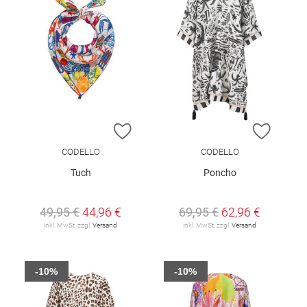
ZUR WUNSCHLISTE HINZUFÜGEN
ZUR W
CODELLO
CODELLO
Tuch
Poncho
49,95 €
44,96 €
69,95 €
62,96 €
inkl. MwSt. zzgl.
Versand
inkl. MwSt. zzgl.
Versand
-10%
-10%