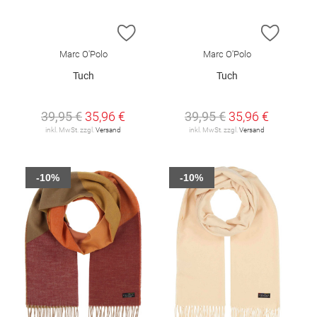
ZUR WUNSCHLISTE HINZUFÜGEN
ZUR W
Marc O'Polo
Marc O'Polo
Tuch
Tuch
39,95 €
35,96 €
39,95 €
35,96 €
inkl. MwSt. zzgl.
Versand
inkl. MwSt. zzgl.
Versand
-10%
-10%