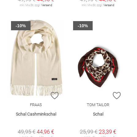
inkl. MwSt. zzgl.
Versand
inkl. MwSt. zzgl.
Versand
-10%
-10%
ZUR WUNSCHLISTE HINZUFÜGEN
ZUR W
FRAAS
TOM TAILOR
Schal Cashminkschal
Schal
49,95 €
44,96 €
25,99 €
23,39 €