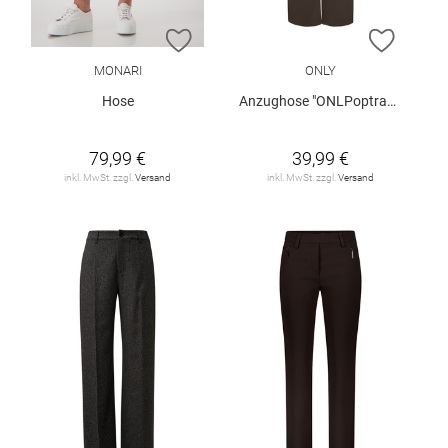
ZUR WUNSCHLISTE HINZUFÜGEN
ZUR W
MONARI
ONLY
Hose
Anzughose "ONLPoptrash"
79,99 €
39,99 €
inkl. MwSt. zzgl.
Versand
inkl. MwSt. zzgl.
Versand