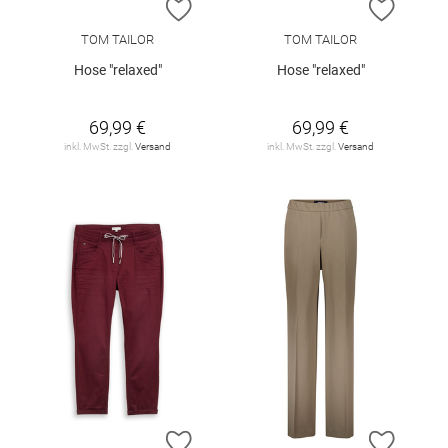
ZUR WUNSCHLISTE HINZUFÜGEN
ZUR W
TOM TAILOR
TOM TAILOR
Hose "relaxed"
Hose "relaxed"
69,99 €
69,99 €
inkl. MwSt. zzgl.
Versand
inkl. MwSt. zzgl.
Versand
ZUR WUNSCHLISTE HINZUFÜGEN
ZUR W