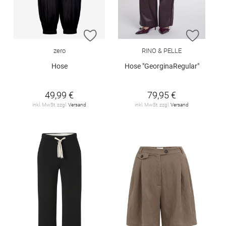
ZUR WUNSCHLISTE HINZUFÜGEN
ZUR W
zero
RINO & PELLE
Hose
Hose "GeorginaRegular"
49,99 €
79,95 €
inkl. MwSt. zzgl.
Versand
inkl. MwSt. zzgl.
Versand