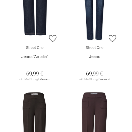
ZUR WUNSCHLISTE HINZUFÜGEN
ZUR W
Street One
Street One
Jeans "Amalia"
Jeans
69,99 €
69,99 €
inkl. MwSt. zzgl.
Versand
inkl. MwSt. zzgl.
Versand