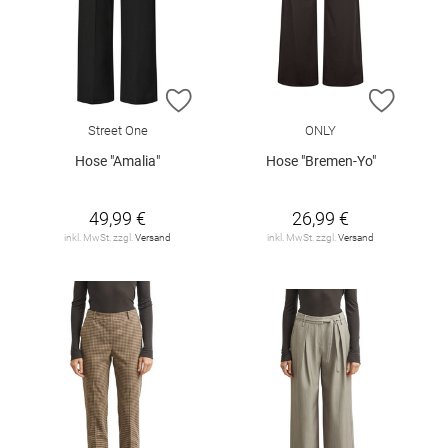
ZUR WUNSCHLISTE HINZUFÜGEN
ZUR W
Street One
ONLY
Hose "Amalia"
Hose "Bremen-Yo"
49,99 €
26,99 €
inkl. MwSt. zzgl.
Versand
inkl. MwSt. zzgl.
Versand