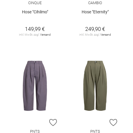
CINQUE
CAMBIO
Hose "Cihilmo"
Hose "Eternity"
149,99 €
249,90 €
inkl. MwSt. zzgl.
Versand
inkl. MwSt. zzgl.
Versand
ZUR WUNSCHLISTE HINZUFÜGEN
ZUR W
PNTS
PNTS