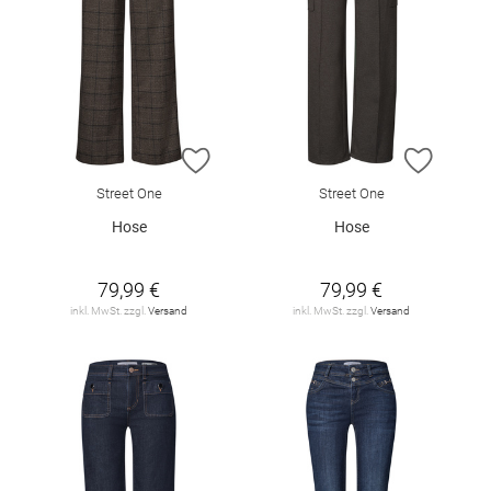
ZUR WUNSCHLISTE HINZUFÜGEN
ZUR W
Street One
Street One
Hose
Hose
79,99 €
79,99 €
inkl. MwSt. zzgl.
Versand
inkl. MwSt. zzgl.
Versand