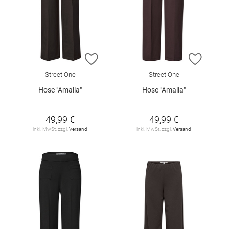
ZUR WUNSCHLISTE HINZUFÜGEN
ZUR W
Street One
Street One
Hose "Amalia"
Hose "Amalia"
49,99 €
49,99 €
inkl. MwSt. zzgl.
Versand
inkl. MwSt. zzgl.
Versand