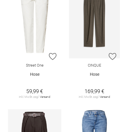
ZUR WUNSCHLISTE HINZUFÜGEN
ZUR W
Street One
CINQUE
Hose
Hose
59,99 €
169,99 €
inkl. MwSt. zzgl.
Versand
inkl. MwSt. zzgl.
Versand