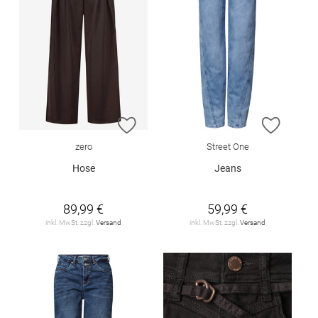
ZUR WUNSCHLISTE HINZUFÜGEN
ZUR W
zero
Street One
Hose
Jeans
89,99 €
59,99 €
inkl. MwSt. zzgl.
Versand
inkl. MwSt. zzgl.
Versand