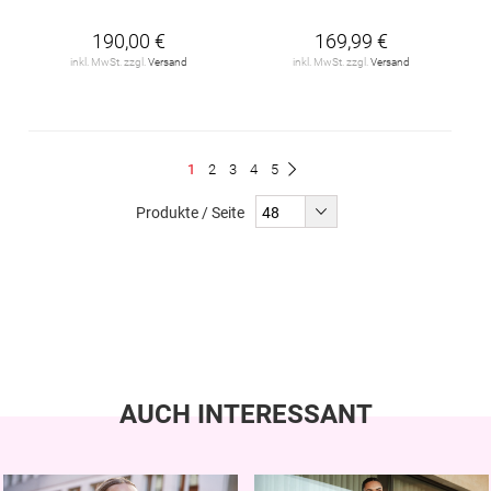
190,00 €
169,99 €
inkl. MwSt. zzgl.
Versand
inkl. MwSt. zzgl.
Versand
Seite
Du
Seite
Seite
Seite
Seite
1
2
3
4
5
Seite
Weiter
liest
Produkte / Seite
gerade
Seite
AUCH INTERESSANT