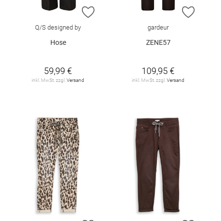
ZUR WUNSCHLISTE HINZUFÜGEN
ZUR W
Q/S designed by
gardeur
Hose
ZENE57
59,99 €
109,95 €
inkl. MwSt. zzgl.
Versand
inkl. MwSt. zzgl.
Versand