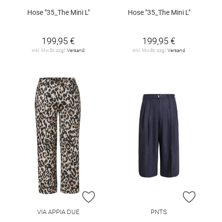
Hose "35_The Mini L"
Hose "35_The Mini L"
199,95 €
199,95 €
inkl. MwSt. zzgl.
Versand
inkl. MwSt. zzgl.
Versand
ZUR WUNSCHLISTE HINZUFÜGEN
ZUR W
VIA APPIA DUE
PNTS