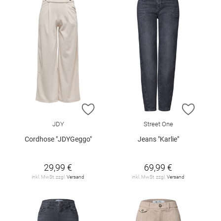
ZUR WUNSCHLISTE HINZUFÜGEN
ZUR W
JDY
Street One
Cordhose "JDYGeggo"
Jeans "Karlie"
29,99 €
69,99 €
inkl. MwSt. zzgl.
Versand
inkl. MwSt. zzgl.
Versand