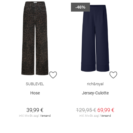
-46%
ZUR WUNSCHLISTE HINZUFÜGEN
ZUR W
SUBLEVEL
rich&royal
Hose
Jersey-Culotte
39,99 €
129,95 €
69,99 €
inkl. MwSt. zzgl.
Versand
inkl. MwSt. zzgl.
Versand