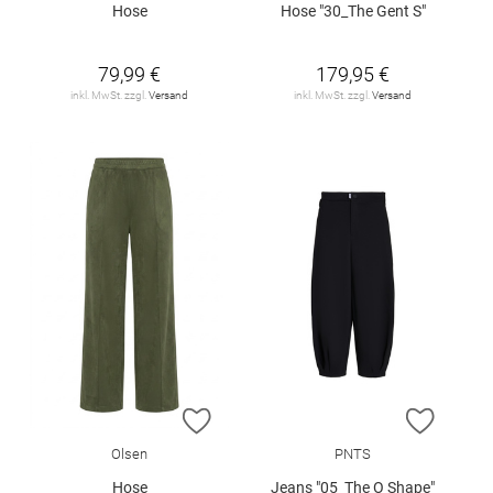
Hose
Hose "30_The Gent S"
79,99 €
179,95 €
inkl. MwSt. zzgl.
Versand
inkl. MwSt. zzgl.
Versand
ZUR WUNSCHLISTE HINZUFÜGEN
ZUR W
Olsen
PNTS
Hose
Jeans "05_The O Shape"