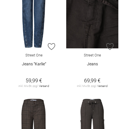
ZUR WUNSCHLISTE HINZUFÜGEN
ZUR W
Street One
Street One
Jeans "Karlie"
Jeans
59,99 €
69,99 €
inkl. MwSt. zzgl.
Versand
inkl. MwSt. zzgl.
Versand