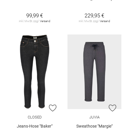
99,99 €
229,95 €
inkl. MwSt. zzgl.
Versand
inkl. MwSt. zzgl.
Versand
ZUR WUNSCHLISTE HINZUFÜGEN
ZUR W
CLOSED
JUVIA
Jeans-Hose "Baker"
Sweathose "Margie"