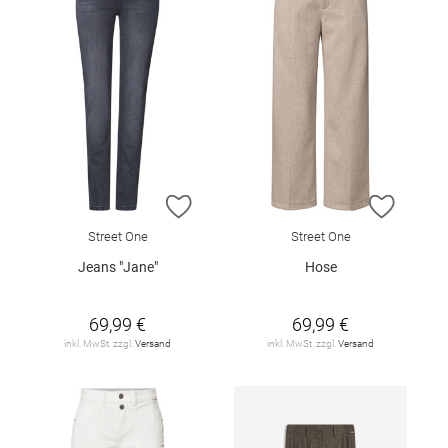
ZUR WUNSCHLISTE HINZUFÜGEN
ZUR W
Street One
Street One
Jeans "Jane"
Hose
69,99 €
69,99 €
inkl. MwSt. zzgl.
Versand
inkl. MwSt. zzgl.
Versand