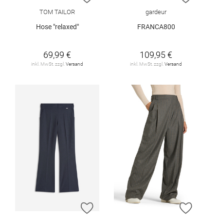
TOM TAILOR
gardeur
Hose "relaxed"
FRANCA800
69,99 €
109,95 €
inkl. MwSt. zzgl.
Versand
inkl. MwSt. zzgl.
Versand
ZUR WUNSCHLISTE HINZUFÜGEN
ZUR W