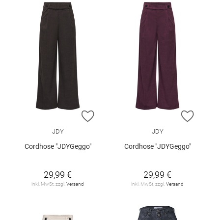
ZUR WUNSCHLISTE HINZUFÜGEN
ZUR W
JDY
JDY
Cordhose "JDYGeggo"
Cordhose "JDYGeggo"
29,99 €
29,99 €
inkl. MwSt. zzgl.
Versand
inkl. MwSt. zzgl.
Versand