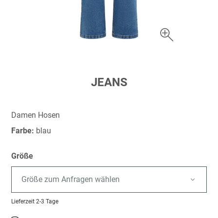
Zum
JEANS
Anfang
der
Bildergalerie
Damen Hosen
springen
Farbe:
blau
Größe
Größe zum Anfragen wählen
Lieferzeit
2-3 Tage