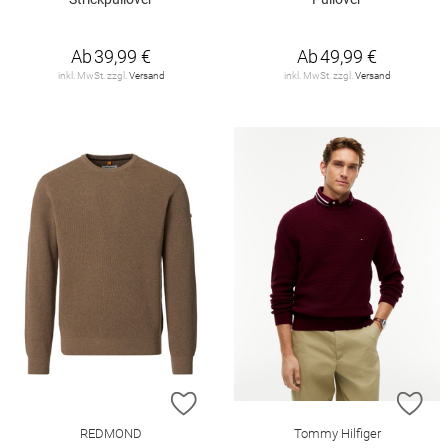
Ab
39,99 €
Ab
49,99 €
inkl. MwSt. zzgl.
Versand
inkl. MwSt. zzgl.
Versand
ZUR WUNSCHLISTE HINZUFÜGEN
ZU
REDMOND
Tommy Hilfiger