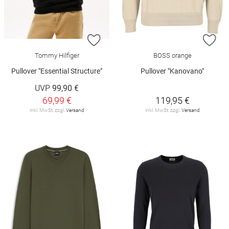
ZUR WUNSCHLISTE HINZUFÜGEN
ZU
Tommy Hilfiger
BOSS orange
Pullover "Essential Structure"
Pullover "Kanovano"
UVP
99,90 €
69,99 €
119,95 €
inkl. MwSt. zzgl.
Versand
inkl. MwSt. zzgl.
Versand