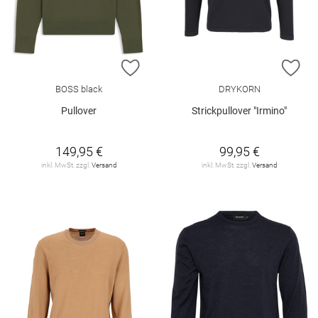
ZUR WUNSCHLISTE HINZUFÜGEN
ZU
BOSS black
DRYKORN
Pullover
Strickpullover "Irmino"
149,95 €
99,95 €
inkl. MwSt. zzgl.
Versand
inkl. MwSt. zzgl.
Versand