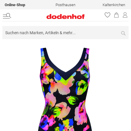
Online-Shop
Posthausen
Kaltenkirchen
Su
Zum
Ende
der
Bildergalerie
springen