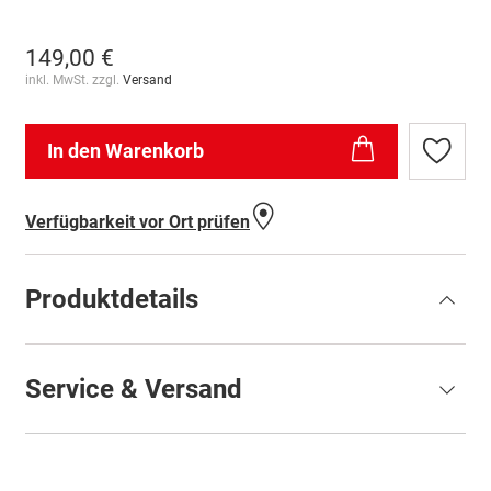
149,00 €
inkl. MwSt. zzgl.
Versand
In den Warenkorb
Zur
Wunschl
hinzufü
Verfügbarkeit vor Ort prüfen
Produktdetails
Service & Versand