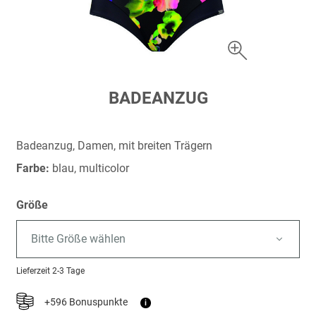
Zum
BADEANZUG
Anfang
der
Bildergalerie
Badeanzug, Damen, mit breiten Trägern
springen
Farbe:
blau, multicolor
Größe
Bitte Größe wählen
Lieferzeit
2-3 Tage
+596 Bonuspunkte
i