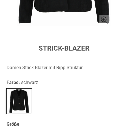
Zum
STRICK-BLAZER
Anfang
der
Bildergalerie
Damen-Strick-Blazer mit Ripp-Struktur
springen
Farbe:
schwarz
Größe