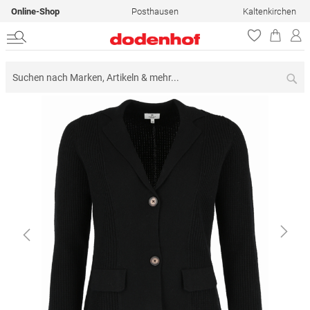
Online-Shop
Posthausen
Kaltenkirchen
Su
Zum
Ende
der
Bildergalerie
springen