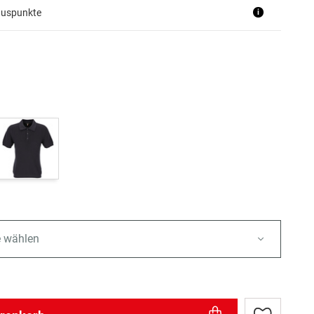
nuspunkte
i
e wählen