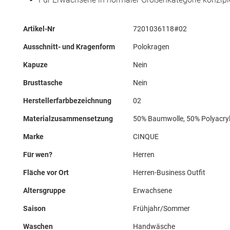
Mehr
Artikel-Nr
7201036118#02
Informationen
Ausschnitt- und Kragenform
Polokragen
Kapuze
Nein
Brusttasche
Nein
Herstellerfarbbezeichnung
02
Materialzusammensetzung
50% Baumwolle, 50% Polyacry
Marke
CINQUE
Für wen?
Herren
Fläche vor Ort
Herren-Business Outfit
Altersgruppe
Erwachsene
Saison
Frühjahr/Sommer
Waschen
Handwäsche