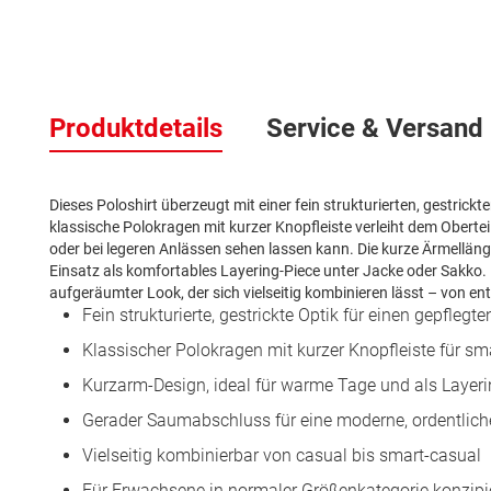
Zum
Anfang
der
Produktdetails
Service & Versand
Bildergalerie
springen
Dieses Poloshirt überzeugt mit einer fein strukturierten, gestrick
klassische Polokragen mit kurzer Knopfleiste verleiht dem Obertei
oder bei legeren Anlässen sehen lassen kann. Die kurze Ärmellän
Einsatz als komfortables Layering-Piece unter Jacke oder Sakko
aufgeräumter Look, der sich vielseitig kombinieren lässt – von ent
Fein strukturierte, gestrickte Optik für einen gepflegten
Klassischer Polokragen mit kurzer Knopfleiste für s
Kurzarm-Design, ideal für warme Tage und als Layeri
Gerader Saumabschluss für eine moderne, ordentliche
Vielseitig kombinierbar von casual bis smart-casual
Für Erwachsene in normaler Größenkategorie konzipi