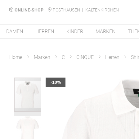
ONLINE-SHOP
POSTHAUSEN
KALTENKIRCHEN
DAMEN
HERREN
KINDER
MARKEN
THE
Home
Marken
C
CINQUE
Herren
Shi
Zum
-10%
Ende
der
Bildergalerie
springen