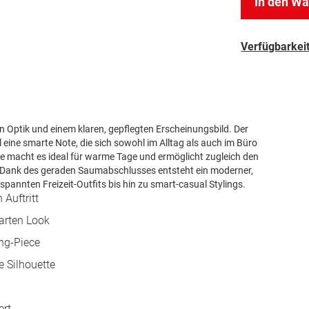
In den W
Verfügbarkeit
ten Optik und einem klaren, gepflegten Erscheinungsbild. Der
l eine smarte Note, die sich sowohl im Alltag als auch im Büro
ge macht es ideal für warme Tage und ermöglicht zugleich den
. Dank des geraden Saumabschlusses entsteht ein moderner,
spannten Freizeit-Outfits bis hin zu smart-casual Stylings.
 Auftritt
marten Look
ng-Piece
 Silhouette
ert