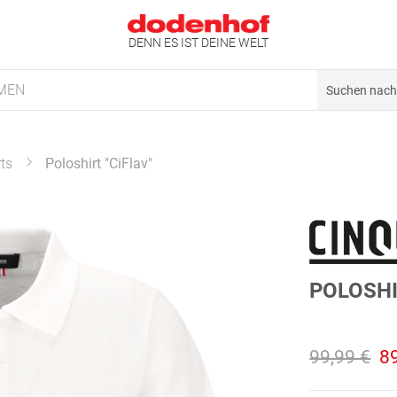
DENN ES IST DEINE WELT
MEN
rts
Poloshirt "CiFlav"
POLOSHI
99,99 €
8