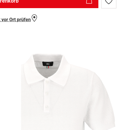
arenkorb
Zur
Wunschlist
hinzufügen
 vor Ort prüfen