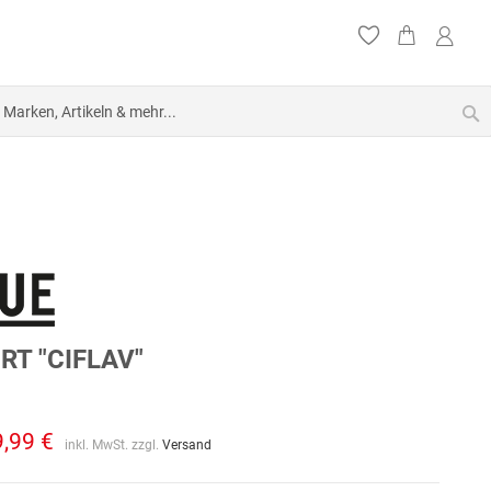
S
RT "CIFLAV"
9,99 €
inkl. MwSt. zzgl.
Versand