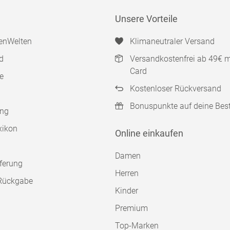
Unsere Vorteile
enWelten
Klimaneutraler Versand
d
Versandkostenfrei ab 49€ 
Card
e
Kostenloser Rückversand
Bonuspunkte auf deine Bes
ung
xikon
Online einkaufen
Damen
ferung
Herren
Rückgabe
Kinder
Premium
Top-Marken