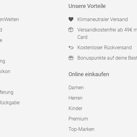
Unsere Vorteile
enWelten
Klimaneutraler Versand
d
Versandkostenfrei ab 49€ 
Card
e
Kostenloser Rückversand
Bonuspunkte auf deine Bes
ung
xikon
Online einkaufen
Damen
ferung
Herren
Rückgabe
Kinder
Premium
Top-Marken