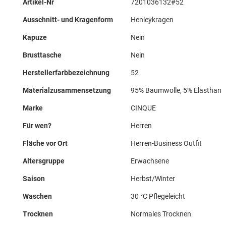
Artikel-Nr
7201036132#52
Informationen
Ausschnitt- und Kragenform
Henleykragen
Kapuze
Nein
Brusttasche
Nein
Herstellerfarbbezeichnung
52
Materialzusammensetzung
95% Baumwolle, 5% Elasthan
Marke
CINQUE
Für wen?
Herren
Fläche vor Ort
Herren-Business Outfit
Altersgruppe
Erwachsene
Saison
Herbst/Winter
Waschen
30 °C Pflegeleicht
Trocknen
Normales Trocknen