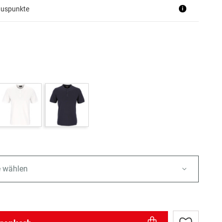
nuspunkte
i
e wählen