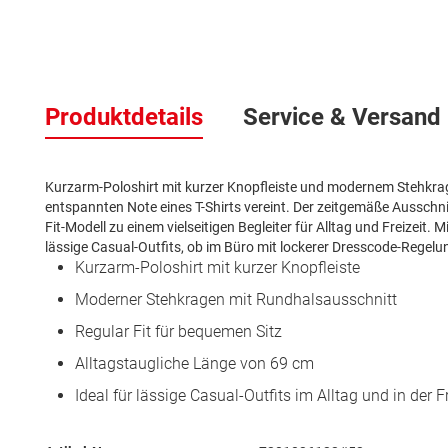
Zum
Anfang
der
Produktdetails
Service & Versand
Bildergalerie
springen
Kurzarm-Poloshirt mit kurzer Knopfleiste und modernem Stehkrag
entspannten Note eines T-Shirts vereint. Der zeitgemäße Ausschnit
Fit-Modell zu einem vielseitigen Begleiter für Alltag und Freizeit. M
lässige Casual-Outfits, ob im Büro mit lockerer Dresscode-Regelun
Kurzarm-Poloshirt mit kurzer Knopfleiste
Moderner Stehkragen mit Rundhalsausschnitt
Regular Fit für bequemen Sitz
Alltagstaugliche Länge von 69 cm
Ideal für lässige Casual-Outfits im Alltag und in der Fr
Mehr