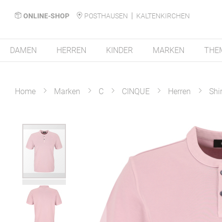
ONLINE-SHOP
POSTHAUSEN
KALTENKIRCHEN
DAMEN
HERREN
KINDER
MARKEN
THE
Home
Marken
C
CINQUE
Herren
Shi
Zum
Ende
der
Bildergalerie
springen