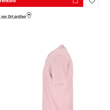
arenkorb
Zur
Wunschlist
hinzufügen
 vor Ort prüfen