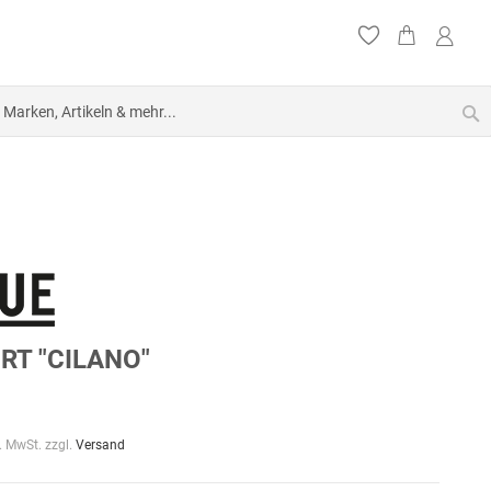
S
RT "CILANO"
l. MwSt. zzgl.
Versand