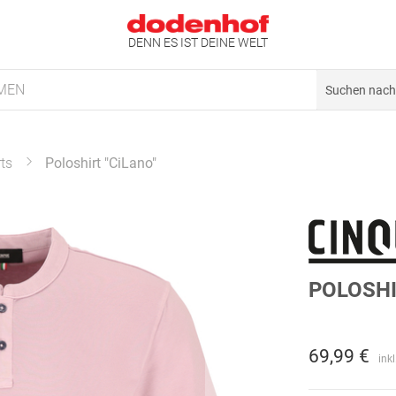
DENN ES IST DEINE WELT
MEN
rts
Poloshirt "CiLano"
POLOSHI
69,99 €
ink