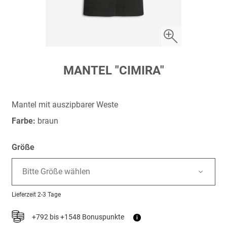
Zum
MANTEL "CIMIRA"
Anfang
der
Bildergalerie
Mantel mit auszipbarer Weste
springen
Farbe:
braun
Größe
Bitte Größe wählen
Lieferzeit
2-3 Tage
+792 bis +1548 Bonuspunkte
i