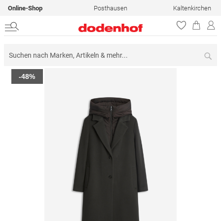
Online-Shop
Posthausen
Kaltenkirchen
Su
Zum
-48%
Ende
der
Bildergalerie
springen