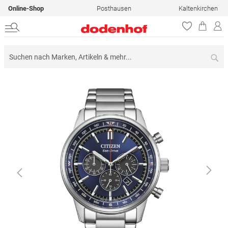
Online-Shop
Posthausen
Kaltenkirchen
Su
Zum
Ende
der
Bildergalerie
springen