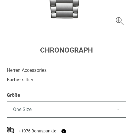
Zum
CHRONOGRAPH
Anfang
der
Bildergalerie
Herren Accessories
springen
Farbe:
silber
Größe
One Size
+1076 Bonuspunkte
i