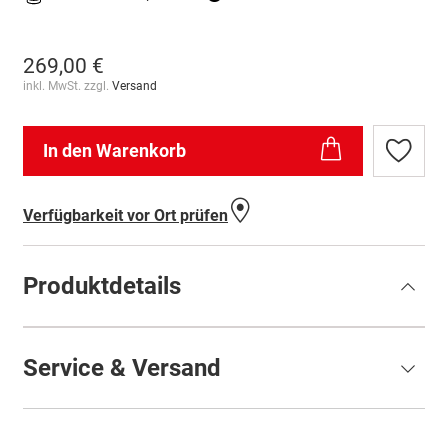
269,00 €
inkl. MwSt. zzgl.
Versand
In den Warenkorb
Zur
Wunschl
hinzufü
Verfügbarkeit vor Ort prüfen
Produktdetails
Service & Versand