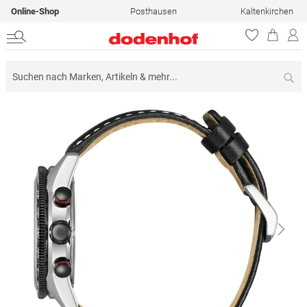
Online-Shop
Posthausen
Kaltenkirchen
Su
Zum
Ende
der
Bildergalerie
springen