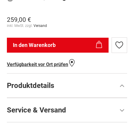
259,00 €
inkl. MwSt. zzgl.
Versand
In den Warenkorb
Zur
Wunschl
hinzufü
Verfügbarkeit vor Ort prüfen
Produktdetails
Service & Versand