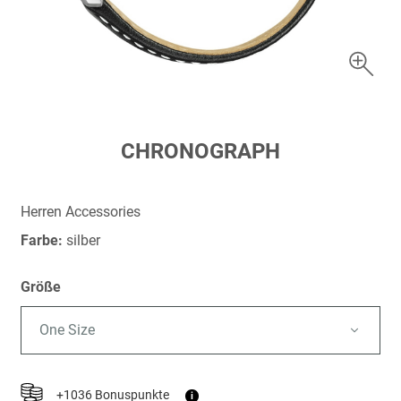
Zum
CHRONOGRAPH
Anfang
der
Bildergalerie
Herren Accessories
springen
Farbe:
silber
Größe
One Size
+1036 Bonuspunkte
i