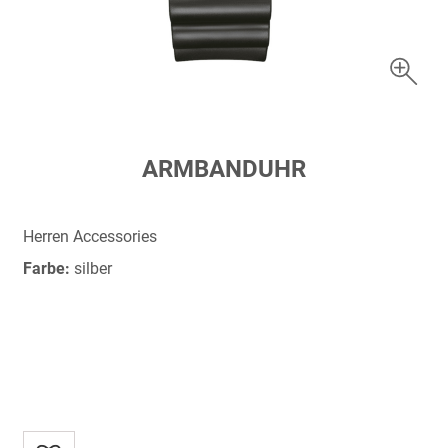
Zum
ARMBANDUHR
Anfang
der
Bildergalerie
Herren Accessories
springen
Farbe:
silber