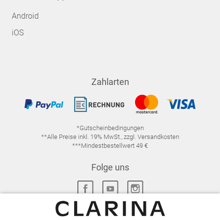
Android
iOS
Zahlarten
*Gutscheinbedingungen
**Alle Preise inkl. 19% MwSt., zzgl. Versandkosten
***Mindestbestellwert 49 €
Folge uns