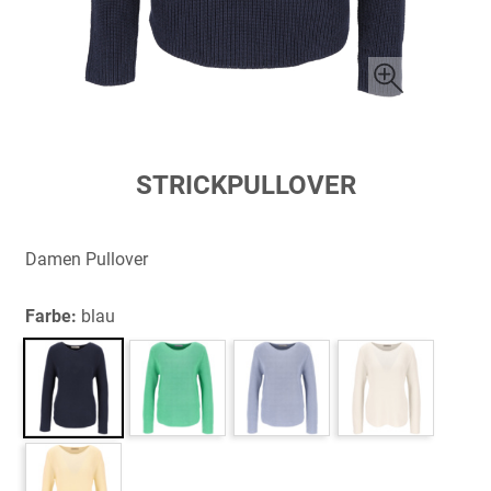
Zum
STRICKPULLOVER
Anfang
der
Bildergalerie
Damen Pullover
springen
Farbe:
blau