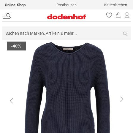
Online-Shop
Posthausen
Kaltenkirchen
Su
Zum
-40%
Ende
der
Bildergalerie
springen