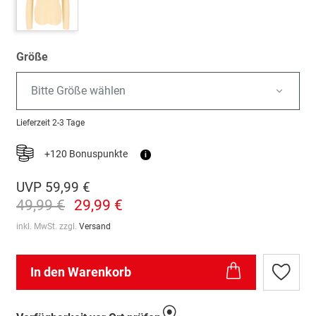
Größe
Bitte Größe wählen
Lieferzeit
2-3 Tage
+120 Bonuspunkte
i
UVP
59,99 €
49,99 €
29,99 €
inkl. MwSt. zzgl.
Versand
In den Warenkorb
Zur
Wunschl
hinzufü