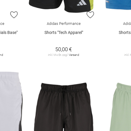
ZUR WUNSCHLISTE HINZUFÜGEN
ZUR WUNSCHLIST
nce
Adidas Performance
Adid
ials Base"
Shorts "Tech Apparel"
Shorts
50,00 €
and
inkl. MwSt. zzgl.
Versand
inkl.