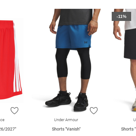
-11%
ZUR WUNSCHLISTE HINZUFÜGEN
ZUR WUNSCHLIST
nce
Under Armour
U
26/2027"
Shorts "Vanish"
Shorts 