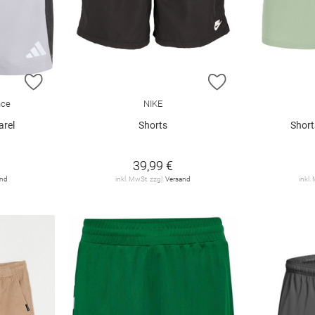
ZUR WUNSCHLISTE HINZUFÜGEN
ZUR WUNSCHLIST
nce
NIKE
arel
Shorts
Shorts
39,99 €
and
inkl. MwSt. zzgl.
Versand
inkl.