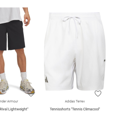
E HINZUFÜGEN
ZUR WUNSCHLISTE HINZUFÜGEN
ZUR W
nder Armour
Adidas Terrex
"Rival Lightweight"
Tennisshorts "Tennis Climacool"