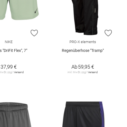
E HINZUFÜGEN
ZUR WUNSCHLISTE HINZUFÜGEN
ZUR W
NIKE
PRO-X elements
 "DriFit Flex", 7"
Regenüberhose "Tramp"
37,99 €
Ab
59,95 €
 MwSt. zzgl.
Versand
inkl. MwSt. zzgl.
Versand