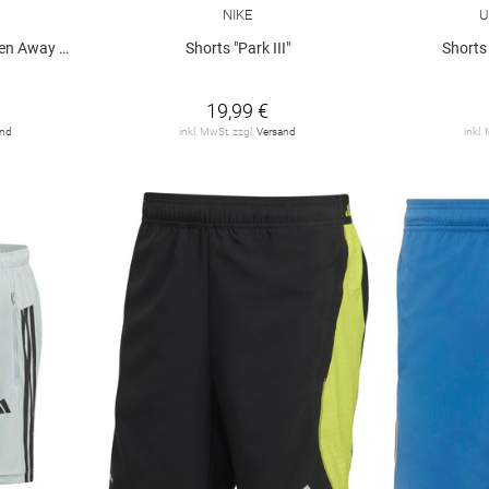
NIKE
U
way 26/27"
Shorts "Park III"
Shorts
19,99 €
and
inkl. MwSt. zzgl.
Versand
inkl.