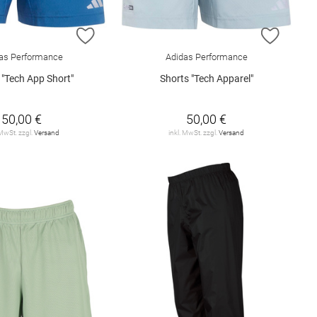
E HINZUFÜGEN
ZUR WUNSCHLISTE HINZUFÜGEN
ZUR W
as Performance
Adidas Performance
 "Tech App Short"
Shorts "Tech Apparel"
50,00 €
50,00 €
 MwSt. zzgl.
Versand
inkl. MwSt. zzgl.
Versand