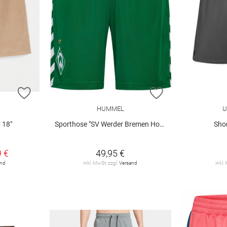
ZUR WUNSCHLISTE HINZUFÜGEN
ZUR WUNSCHLIST
HUMMEL
U
 18"
Sporthose "SV Werder Bremen Home 2026/27"
Shor
9 €
49,95 €
and
inkl. MwSt. zzgl.
Versand
inkl.