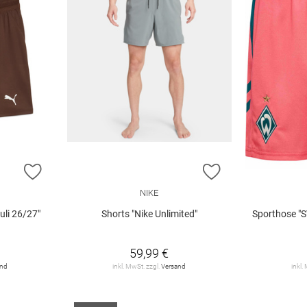
ZUR WUNSCHLISTE HINZUFÜGEN
ZUR WUNSCHLIST
NIKE
uli 26/27"
Shorts "Nike Unlimited"
Sporthose "SV Wer
59,99 €
and
inkl. MwSt. zzgl.
Versand
inkl.