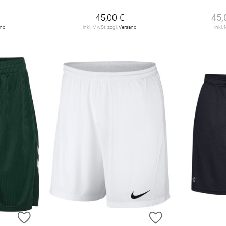
45,00 €
45,
and
inkl. MwSt. zzgl.
Versand
inkl.
ZUR WUNSCHLISTE HINZUFÜGEN
ZUR WUNSCHLIST