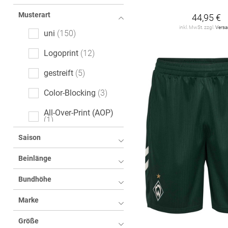
Musterart
44,95 €
inkl. MwSt. zzgl.
Vers
uni
150
Logoprint
12
gestreift
5
Color-Blocking
3
All-Over-Print (AOP)
1
Saison
Motivprint
1
Beinlänge
melange
1
Bundhöhe
Marke
Größe