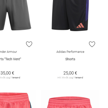
E HINZUFÜGEN
ZUR WUNSCHLISTE HINZUFÜGEN
ZUR W
nder Armour
Adidas Performance
ts "Tech Vent"
Shorts
35,00 €
25,00 €
 MwSt. zzgl.
Versand
inkl. MwSt. zzgl.
Versand