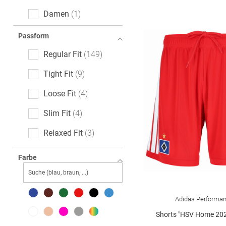
Damen
1
Passform
Regular Fit
149
Tight Fit
9
Loose Fit
4
Slim Fit
4
Relaxed Fit
3
Straight Fit
3
Farbe
Tapered Fit
1
Adidas Performa
Shorts "HSV Home 20