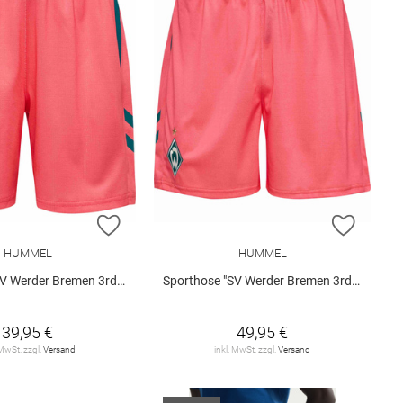
E HINZUFÜGEN
ZUR WUNSCHLISTE HINZUFÜGEN
ZUR W
HUMMEL
HUMMEL
der Bremen 3rd 2026/27 Kids"
Sporthose "SV Werder Bremen 3rd 2026/27"
39,95 €
49,95 €
 MwSt. zzgl.
Versand
inkl. MwSt. zzgl.
Versand