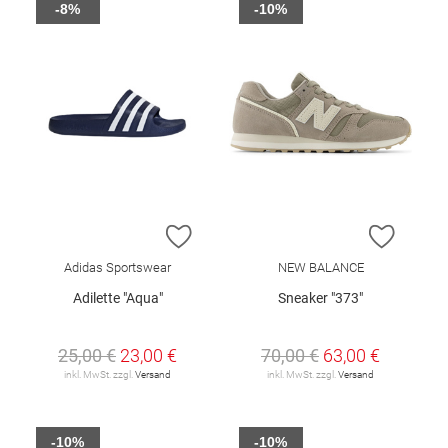
-8%
-10%
ZUR WUNSCHLISTE HINZUFÜGEN
ZUR W
Adidas Sportswear
NEW BALANCE
Adilette "Aqua"
Sneaker "373"
25,00 €
23,00 €
70,00 €
63,00 €
inkl. MwSt. zzgl.
Versand
inkl. MwSt. zzgl.
Versand
-10%
-10%