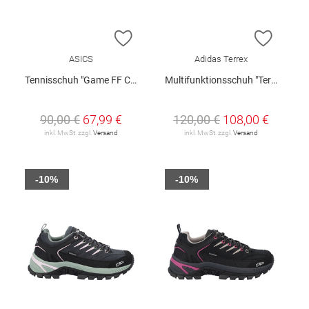
ZUR WUNSCHLISTE HINZUFÜGEN
ZUR W
ASICS
Adidas Terrex
Tennisschuh "Game FF Clay/Oc W"
Multifunktionsschuh "Terrex"
90,00 €
67,99 €
120,00 €
108,00 €
inkl. MwSt. zzgl.
Versand
inkl. MwSt. zzgl.
Versand
-10%
-10%