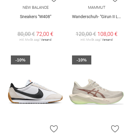
NEW BALANCE
MAMMUT
Sneakers "W408"
Wanderschuh- "Girun II Low GTX W"
80,00 €
72,00 €
120,00 €
108,00 €
inkl. MwSt. zzgl.
Versand
inkl. MwSt. zzgl.
Versand
-10%
-10%
ZUR WUNSCHLISTE HINZUFÜGEN
ZUR W