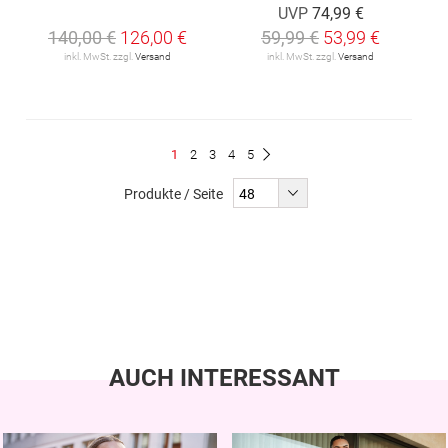
UVP
74,99 €
140,00 €
126,00 €
59,99 €
53,99 €
inkl. MwSt. zzgl.
Versand
inkl. MwSt. zzgl.
Versand
Seite
Du
Seite
Seite
Seite
Seite
1
2
3
4
5
Seite
Weiter
liest
Produkte / Seite
gerade
Seite
AUCH INTERESSANT