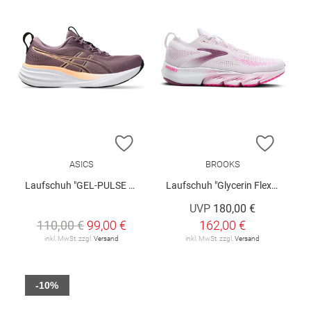
ZUR WUNSCHLISTE HINZUFÜGEN
ZUR W
ASICS
BROOKS
Laufschuh "GEL-PULSE 17"
Laufschuh "Glycerin Flex W"
UVP
180,00 €
110,00 €
99,00 €
162,00 €
inkl. MwSt. zzgl.
Versand
inkl. MwSt. zzgl.
Versand
-10%