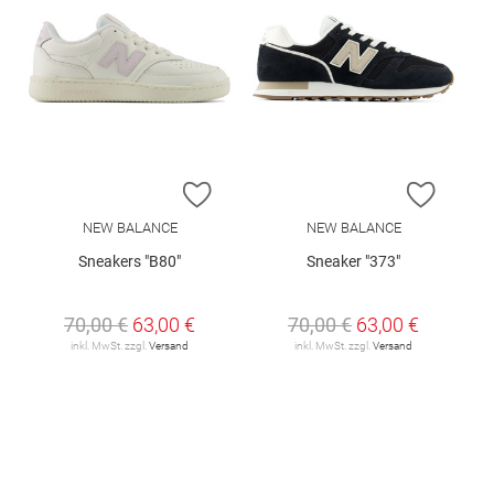
ZUR WUNSCHLISTE HINZUFÜGEN
ZUR W
NEW BALANCE
NEW BALANCE
Sneakers "B80"
Sneaker "373"
70,00 €
63,00 €
70,00 €
63,00 €
inkl. MwSt. zzgl.
Versand
inkl. MwSt. zzgl.
Versand