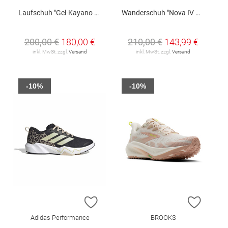
Laufschuh "Gel-Kayano 33 W"
Wanderschuh "Nova IV Mid GTX W"
200,00 €
180,00 €
210,00 €
143,99 €
inkl. MwSt. zzgl.
Versand
inkl. MwSt. zzgl.
Versand
-10%
-10%
ZUR WUNSCHLISTE HINZUFÜGEN
ZUR W
Adidas Performance
BROOKS