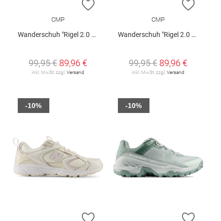
ZUR WUNSCHLISTE HINZUFÜGEN
ZUR W
CMP
CMP
Wanderschuh "Rigel 2.0 Mid W"
Wanderschuh "Rigel 2.0 Mid W"
99,95 €
89,96 €
99,95 €
89,96 €
inkl. MwSt. zzgl.
Versand
inkl. MwSt. zzgl.
Versand
-10%
-10%
ZUR WUNSCHLISTE HINZUFÜGEN
ZUR W