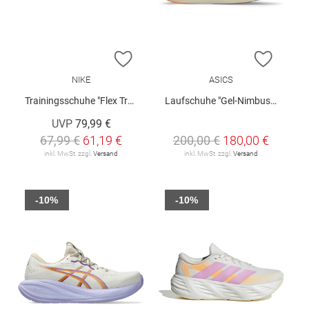
ZUR WUNSCHLISTE HINZUFÜGEN
ZUR W
NIKE
ASICS
Trainingsschuhe "Flex Train W"
Laufschuhe "Gel-Nimbus 28 W"
UVP
79,99 €
67,99 €
61,19 €
200,00 €
180,00 €
inkl. MwSt. zzgl.
Versand
inkl. MwSt. zzgl.
Versand
-10%
-10%