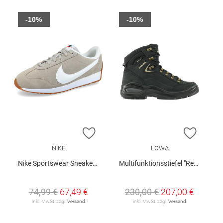
-10%
-10%
ZUR WUNSCHLISTE HINZUFÜGEN
ZUR W
NIKE
LOWA
Nike Sportswear Sneaker "Pacific Suede"
Multifunktionsstiefel "Renegade Evo GTX Mid W"
74,99 €
67,49 €
230,00 €
207,00 €
inkl. MwSt. zzgl.
Versand
inkl. MwSt. zzgl.
Versand