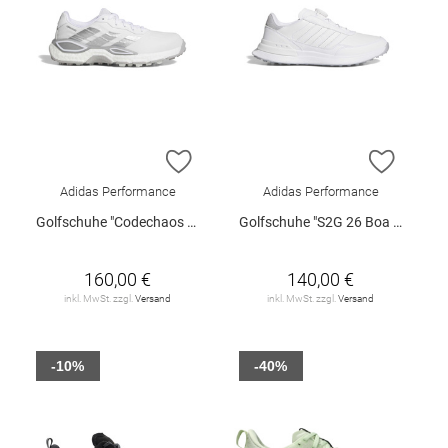
ZUR WUNSCHLISTE HINZUFÜGEN
ZUR W
Adidas Performance
Adidas Performance
Golfschuhe "Codechaos 27 Spikeless"
Golfschuhe "S2G 26 Boa Spikeless"
160,00 €
140,00 €
inkl. MwSt. zzgl.
Versand
inkl. MwSt. zzgl.
Versand
-10%
-40%