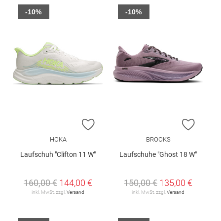
-10%
-10%
ZUR WUNSCHLISTE HINZUFÜGEN
ZUR W
HOKA
BROOKS
Laufschuh "Clifton 11 W"
Laufschuhe "Ghost 18 W"
160,00 €
144,00 €
150,00 €
135,00 €
inkl. MwSt. zzgl.
Versand
inkl. MwSt. zzgl.
Versand