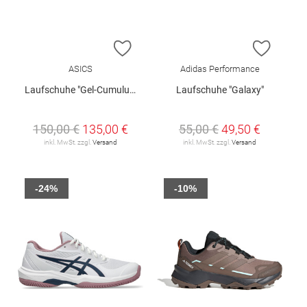
ZUR WUNSCHLISTE HINZUFÜGEN
ZUR W
ASICS
Adidas Performance
Laufschuhe "Gel-Cumulus 28"
Laufschuhe "Galaxy"
150,00 €
135,00 €
55,00 €
49,50 €
inkl. MwSt. zzgl.
Versand
inkl. MwSt. zzgl.
Versand
-24%
-10%