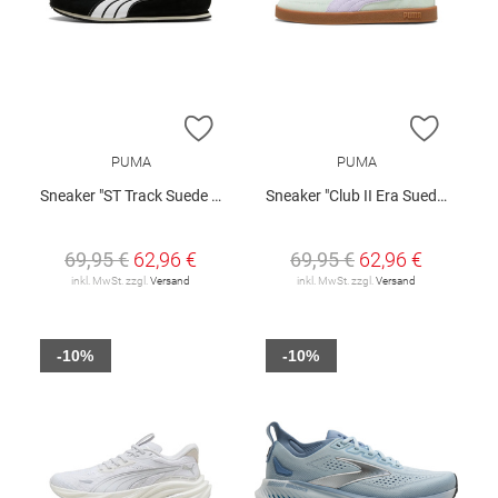
ZUR WUNSCHLISTE HINZUFÜGEN
ZUR W
PUMA
PUMA
Sneaker "ST Track Suede W"
Sneaker "Club II Era Suede"
69,95 €
62,96 €
69,95 €
62,96 €
inkl. MwSt. zzgl.
Versand
inkl. MwSt. zzgl.
Versand
-10%
-10%