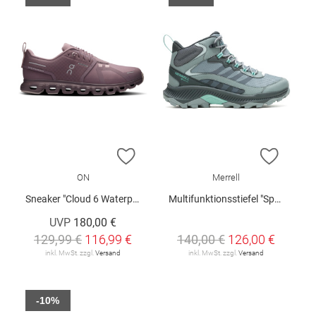
ZUR WUNSCHLISTE HINZUFÜGEN
ZUR W
ON
Merrell
Sneaker "Cloud 6 Waterproof W"
Multifunktionsstiefel "Speed Strike 2 Mid GTX W"
UVP
180,00 €
129,99 €
116,99 €
140,00 €
126,00 €
inkl. MwSt. zzgl.
Versand
inkl. MwSt. zzgl.
Versand
-10%