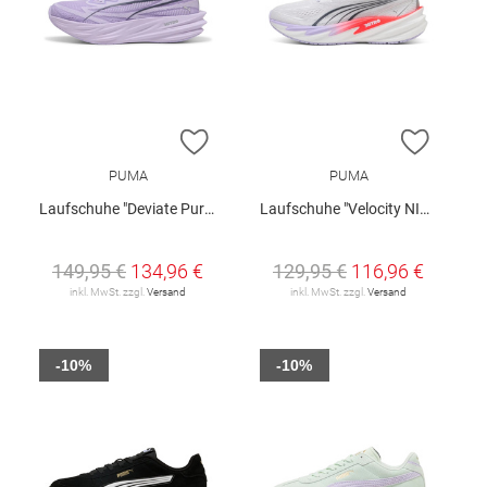
ZUR WUNSCHLISTE HINZUFÜGEN
ZUR W
PUMA
PUMA
Laufschuhe "Deviate Pure NITRO™ W"
Laufschuhe "Velocity NITRO 5 W"
149,95 €
134,96 €
129,95 €
116,96 €
inkl. MwSt. zzgl.
Versand
inkl. MwSt. zzgl.
Versand
-10%
-10%