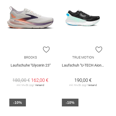
ZUR WUNSCHLISTE HINZUFÜGEN
ZUR W
BROOKS
TRUE MOTION
Laufschuhe "Glycerin 23"
Laufschuh "U-TECH Aion 4 W"
180,00 €
162,00 €
190,00 €
inkl. MwSt. zzgl.
Versand
inkl. MwSt. zzgl.
Versand
-10%
-10%