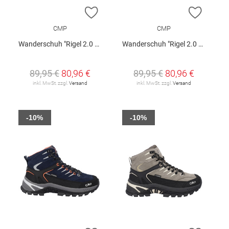
ZUR WUNSCHLISTE HINZUFÜGEN
ZUR W
CMP
CMP
Wanderschuh "Rigel 2.0 Low W"
Wanderschuh "Rigel 2.0 Low W"
89,95 €
80,96 €
89,95 €
80,96 €
inkl. MwSt. zzgl.
Versand
inkl. MwSt. zzgl.
Versand
-10%
-10%