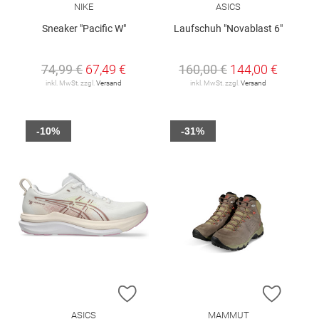
NIKE
ASICS
Sneaker "Pacific W"
Laufschuh "Novablast 6"
74,99 €
67,49 €
160,00 €
144,00 €
inkl. MwSt. zzgl.
Versand
inkl. MwSt. zzgl.
Versand
-10%
-31%
ZUR WUNSCHLISTE HINZUFÜGEN
ZUR W
ASICS
MAMMUT