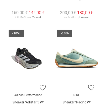
160,00 €
144,00 €
200,00 €
180,00 €
inkl. MwSt. zzgl.
Versand
inkl. MwSt. zzgl.
Versand
-10%
-10%
ZUR WUNSCHLISTE HINZUFÜGEN
ZUR W
Adidas Performance
NIKE
Sneaker "Adistar 5 W"
Sneaker "Pacific W"