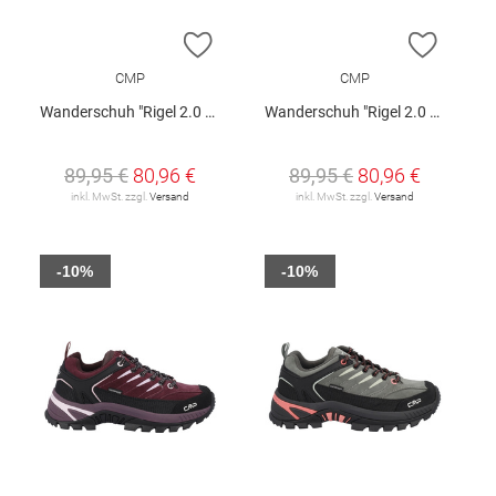
ZUR WUNSCHLISTE HINZUFÜGEN
ZUR W
CMP
CMP
Wanderschuh "Rigel 2.0 Low W"
Wanderschuh "Rigel 2.0 Low W"
89,95 €
80,96 €
89,95 €
80,96 €
inkl. MwSt. zzgl.
Versand
inkl. MwSt. zzgl.
Versand
-10%
-10%