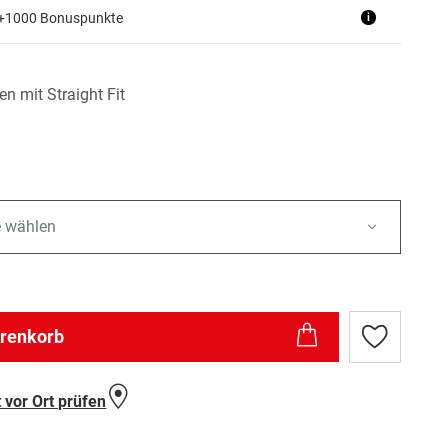
 +1000 Bonuspunkte
i
n mit Straight Fit
e wählen
arenkorb
Zur
Wunschlist
hinzufügen
 vor Ort prüfen