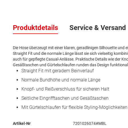
Zum
Anfang
Produktdetails
Service & Versand
der
Bildergalerie
springen
Die Hose überzeugt mit einer klaren, geradlinigen Silhouette und
Straight Fit und die normale Länge lässt sie sich vielseitig kombi
auch für gepflegte Casual-Anlässe. Praktische Details wie der Knop
Gesäßtaschen und Gürtelschlaufen runden das Design funktional
Straight Fit mit geradem Beinverlauf
Normale Bundhöhe und normale Länge
Knopf- und Reißverschluss für sicheren Halt
Seitliche Eingrifftaschen und Gesäßtaschen
Mit Gürtelschlaufen für flexible Styling-Möglichkeiten
Mehr
Artikel-Nr
7201026074#MBL
Informationen