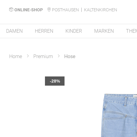
ONLINE-SHOP
POSTHAUSEN
KALTENKIRCHEN
DAMEN
HERREN
KINDER
MARKEN
THE
Home
Premium
Hose
Zum
-28%
Ende
der
Bildergalerie
springen