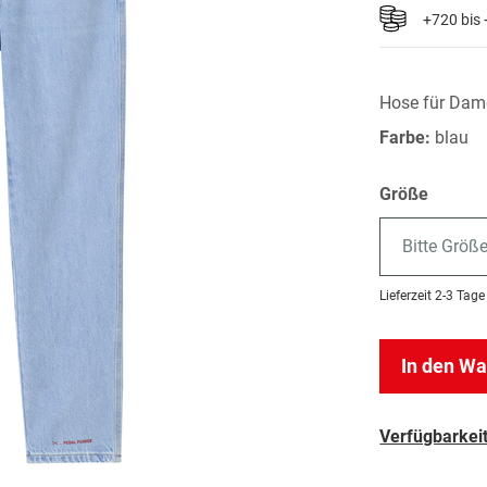
+720 bis
Hose für Dame
Farbe:
blau
Größe
Bitte Größ
Lieferzeit
2-3 Tage
In den W
Verfügbarkeit