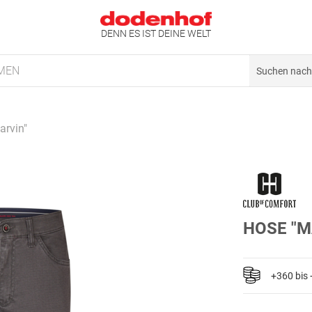
DENN ES IST DEINE WELT
MEN
arvin"
HOSE "M
+360 bis