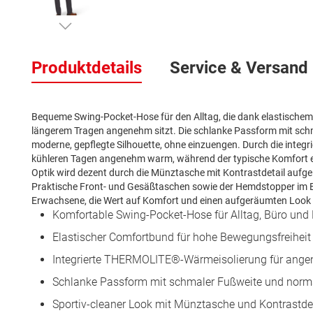
Zum
Anfang
Produktdetails
Service & Versand
der
Bildergalerie
springen
Bequeme Swing-Pocket-Hose für den Alltag, die dank elastischem
längerem Tragen angenehm sitzt. Die schlanke Passform mit schm
moderne, gepflegte Silhouette, ohne einzuengen. Durch die inte
kühleren Tagen angenehm warm, während der typische Komfort eine
Optik wird dezent durch die Münztasche mit Kontrastdetail aufgelo
Praktische Front- und Gesäßtaschen sowie der Hemdstopper im B
Erwachsene, die Wert auf Komfort und einen aufgeräumten Look 
Komfortable Swing-Pocket-Hose für Alltag, Büro und F
Elastischer Comfortbund für hohe Bewegungsfreihei
Integrierte THERMOLITE®-Wärmeisolierung für ang
Schlanke Passform mit schmaler Fußweite und norm
Sportiv-cleaner Look mit Münztasche und Kontrastde