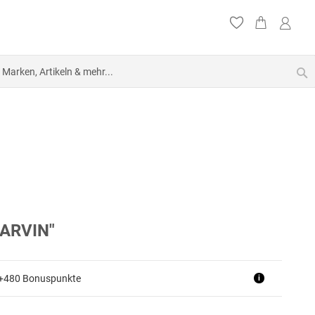
S
ARVIN"
 +480 Bonuspunkte
i