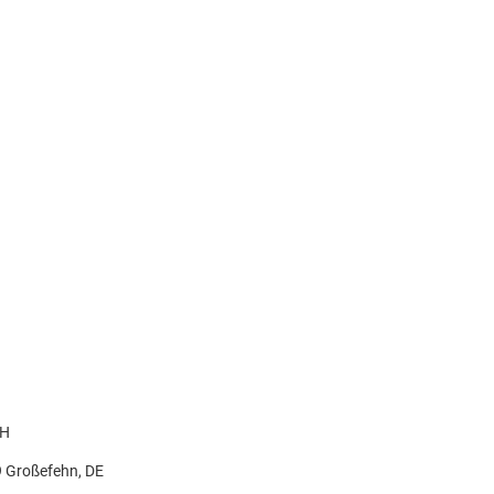
bH
9 Großefehn, DE