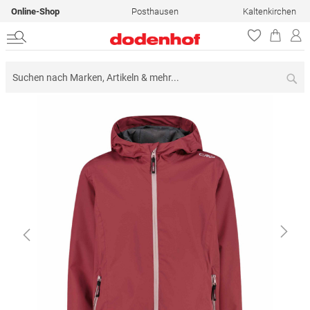
Online-Shop
Posthausen
Kaltenkirchen
Su
Zum
Ende
der
Bildergalerie
springen