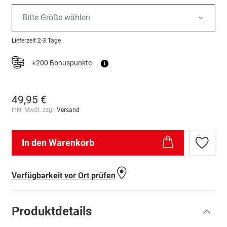
Bitte Größe wählen
Lieferzeit
2-3 Tage
+200 Bonuspunkte
i
49,95 €
inkl. MwSt. zzgl.
Versand
In den Warenkorb
Zur
Wunschl
hinzufü
Verfügbarkeit vor Ort prüfen
Produktdetails