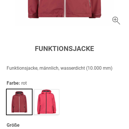
Zum
FUNKTIONSJACKE
Anfang
der
Bildergalerie
Funktionsjacke, männlich, wasserdicht (10.000 mm)
springen
Farbe:
rot
Größe