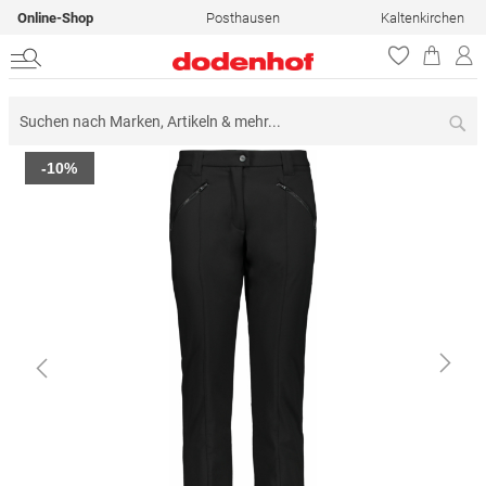
Online-Shop
Posthausen
Kaltenkirchen
Su
Zum
-10%
Ende
der
Bildergalerie
springen