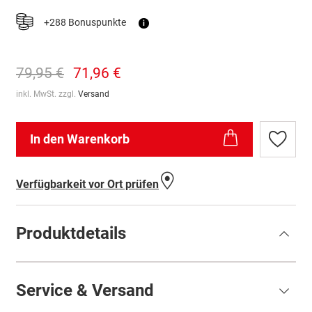
+288 Bonuspunkte
i
79,95 €
71,96 €
inkl. MwSt. zzgl.
Versand
In den Warenkorb
Zur
Wunschl
hinzufü
Verfügbarkeit vor Ort prüfen
Produktdetails
Service & Versand