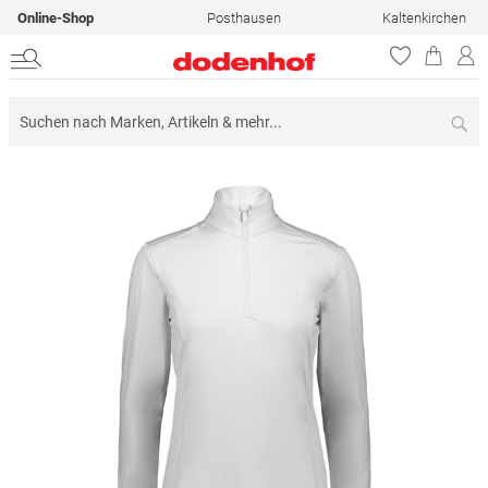
Online-Shop
Posthausen
Kaltenkirchen
Su
Zum
Ende
der
Bildergalerie
springen