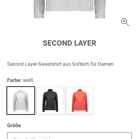
Zum
SECOND LAYER
Anfang
der
Bildergalerie
Second Layer-Sweatshirt aus Softech für Damen
springen
Farbe:
weiß
Größe