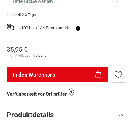
Bitte Größe wählen
Lieferzeit
2-3 Tage
+100 bis +144 Bonuspunkte
i
35,95 €
inkl. MwSt. zzgl.
Versand
In den Warenkorb
Zur
Wunschl
hinzufü
Verfügbarkeit vor Ort prüfen
Produktdetails