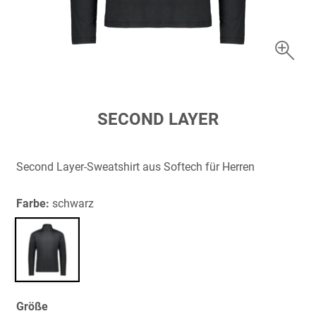
Zum
SECOND LAYER
Anfang
der
Bildergalerie
Second Layer-Sweatshirt aus Softech für Herren
springen
Farbe:
schwarz
Größe