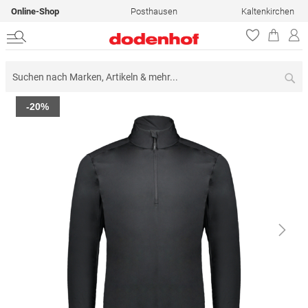
Online-Shop
Posthausen
Kaltenkirchen
Su
Zum
-20%
Ende
der
Bildergalerie
springen