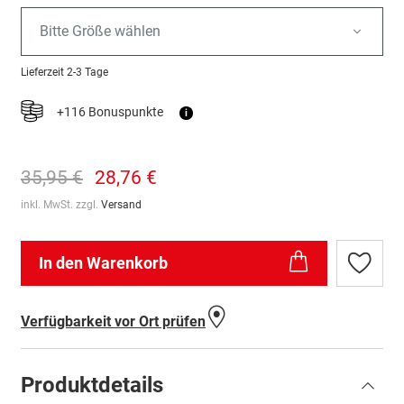
Bitte Größe wählen
Lieferzeit
2-3 Tage
+116 Bonuspunkte
i
35,95 €
28,76 €
inkl. MwSt. zzgl.
Versand
In den Warenkorb
Zur
Wunschl
hinzufü
Verfügbarkeit vor Ort prüfen
Produktdetails