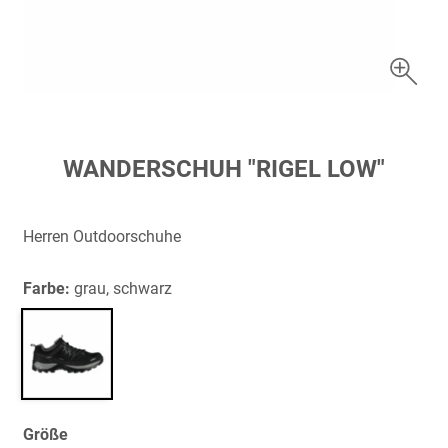
Zum
WANDERSCHUH "RIGEL LOW"
Anfang
der
Bildergalerie
Herren Outdoorschuhe
springen
Farbe:
grau, schwarz
Größe