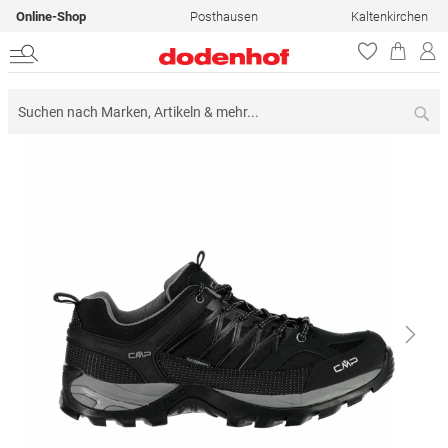
Online-Shop
Posthausen
Kaltenkirchen
Su
Zum
Ende
der
Bildergalerie
springen