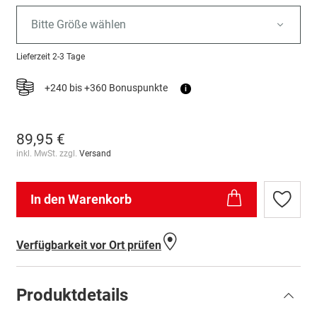
Bitte Größe wählen
Lieferzeit
2-3 Tage
+240 bis +360 Bonuspunkte
i
89,95 €
inkl. MwSt. zzgl.
Versand
In den Warenkorb
Zur
Wunschl
hinzufü
Verfügbarkeit vor Ort prüfen
Produktdetails